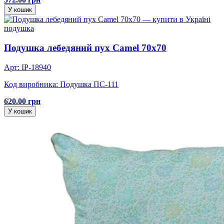
У кошик
подушка
Подушка лебедяний пух Camel 70х70
Арт: IP-18940
Код виробника: Подушка ПС-111
620.00 грн
У кошик