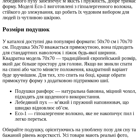
лебедяного пуху забезпечує м’якість і пружність, добре тримає
форму. Моделі Eco-1 виготовлені з гіпоалергенного волокна,
стійкого до злежування, що робить їх чудовим вибором для
людей із чутливою шкірою.
Розміри подушок
У каталозі доступні два популярні формати: 50х70 см і 70х70
см. Подушка 50х70 вважається прямокутною, вона підходить
для стандартних наволочок і ліжок будь-якої ширини.
Квадратна модель 70х70 — традиційний європейський розмір,
який дає більше простору для голови. Якщо ви звикли спати
на спині або часто міняєте положення, квадратний варіант
буде зручнішим. Для тих, хто спить на боці, краще обрати
прямокутну форму з додатковою підтримкою шиї.
Подушки ранфорс — натуральна бавовна, міцний чохол,
підходять для щоденного використання.
Лебедяний пух — м’який і пружний наповнювач, що
швидко відновлює об’єм.
Eco-1 — гіпоалергенне волокно, яке не накопичує пил і
легко переться.
Обирайте подушку, орієнтуючись на улюблену позу для сну та
бажаний рівень жорсткості. Усі товари мають реальні фото,