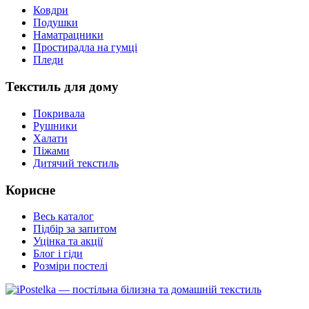
Ковдри
Подушки
Наматрацники
Простирадла на гумці
Пледи
Текстиль для дому
Покривала
Рушники
Халати
Піжами
Дитячий текстиль
Корисне
Весь каталог
Підбір за запитом
Уцінка та акції
Блог і гіди
Розміри постелі