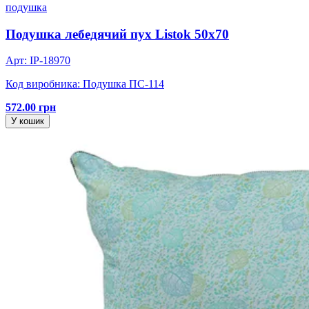
подушка
Подушка лебедячий пух Listok 50х70
Арт: IP-18970
Код виробника: Подушка ПС-114
572.00 грн
У кошик