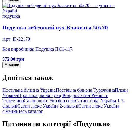
подушка
Подушка лебедячий пух Блакитна 50х70
Арт: IP-22170
Код виробника: Подушка ПС1-117
572.00 грн
У кошик
Дивіться також
Постільна білизна Україна
Постільна білизна Туреччина
Пледи
Україна
Простирадла на гумці
Ковдри
Сатин Premium
Туреччина
Сатин люкс Україна євро
Сатин люкс Україна 1.5-
спальні
Сатин люкс Україна 2-спальні
Сатин люкс Україна
сімейні
Весь каталог
Питання по категорії «Подушки»