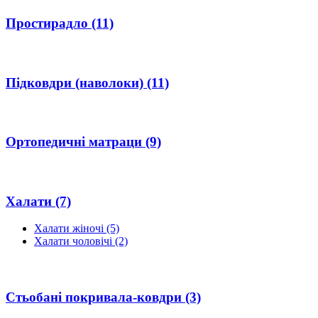
Простирадло
(11)
Підковдри (наволоки)
(11)
Ортопедичні матраци
(9)
Халати
(7)
Халати жіночі
(5)
Халати чоловічі
(2)
Стьобані покривала-ковдри
(3)