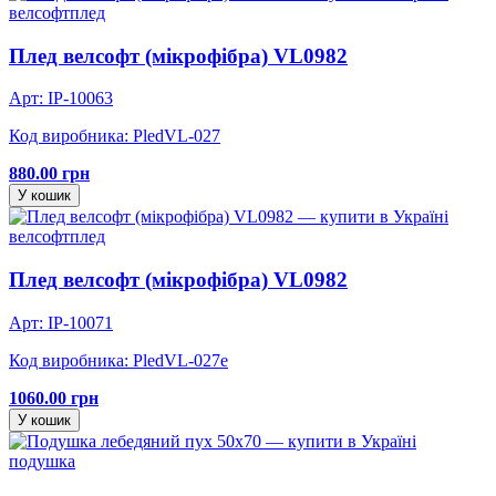
велсофт
плед
Плед велсофт (мікрофібра) VL0982
Арт: IP-10063
Код виробника: PledVL-027
880.00 грн
У кошик
велсофт
плед
Плед велсофт (мікрофібра) VL0982
Арт: IP-10071
Код виробника: PledVL-027e
1060.00 грн
У кошик
подушка