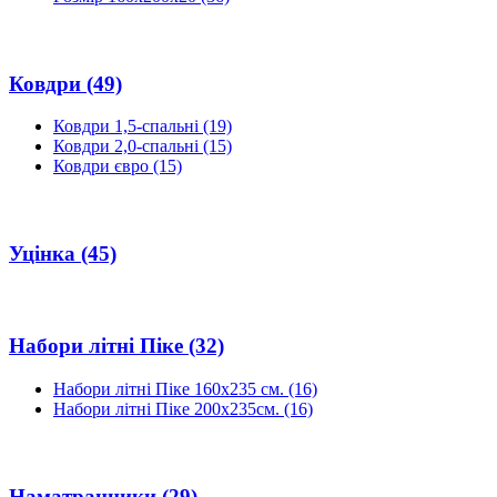
Ковдри
(49)
Ковдри 1,5-спальні
(19)
Ковдри 2,0-спальні
(15)
Ковдри євро
(15)
Уцінка
(45)
Набори літні Піке
(32)
Набори літні Піке 160х235 см.
(16)
Набори літні Піке 200х235см.
(16)
Наматрацники
(29)