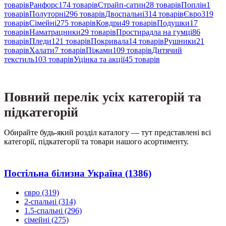
товарів
Ранфорс
174 товарів
Страйп-сатин
28 товарів
Поплін
1
товарів
Полуторні
296 товарів
Двоспальні
314 товарів
Євро
319
товарів
Сімейні
275 товарів
Ковдри
49 товарів
Подушки
17
товарів
Наматрацники
29 товарів
Простирадла на гумці
86
товарів
Пледи
121 товарів
Покривала
14 товарів
Рушники
21
товарів
Халати
7 товарів
Піжами
109 товарів
Дитячий
текстиль
103 товарів
Уцінка та акції
45 товарів
Повний перелік усіх категорій та
підкатегорій
Обирайте будь-який розділ каталогу — тут представлені всі
категорії, підкатегорії та товари нашого асортименту.
Постільна білизна Україна
(1386)
євро
(319)
2-спальні
(314)
1.5-спальні
(296)
сімейні
(275)