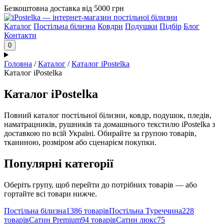
Безкоштовна доставка від 5000 грн
Каталог
Постільна білизна
Ковдри
Подушки
Підбір
Блог
Контакти
0
Головна
/
Каталог
/
Каталог iPostelka
Каталог iPostelka
Каталог iPostelka
Повний каталог постільної білизни, ковдр, подушок, пледів,
наматрацників, рушників та домашнього текстилю iPostelka з
доставкою по всій Україні. Обирайте за групою товарів,
тканиною, розміром або сценарієм покупки.
Популярні категорії
Оберіть групу, щоб перейти до потрібних товарів — або
гортайте всі товари нижче.
Постільна білизна
1386 товарів
Постільна Туреччина
228
товарів
Сатин Premium
94 товарів
Сатин люкс
75