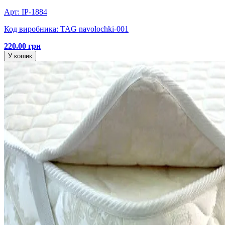
Арт: IP-1884
Код виробника: TAG navolochki-001
220.00 грн
У кошик