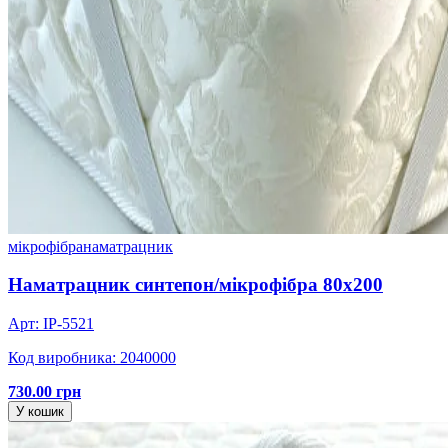
мікрофібра
наматрацник
Наматрацник синтепон/мікрофібра 80х200
Арт: IP-5521
Код виробника: 2040000
730.00 грн
У кошик