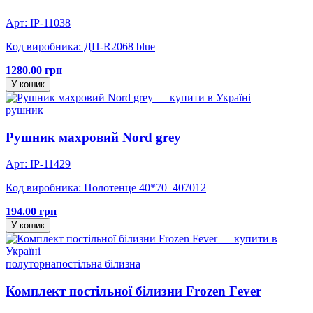
Арт: IP-11038
Код виробника: ДП-R2068 blue
1280.00 грн
У кошик
рушник
Рушник махровий Nord grey
Арт: IP-11429
Код виробника: Полотенце 40*70_407012
194.00 грн
У кошик
полуторна
постільна білизна
Комплект постільної білизни Frozen Fever