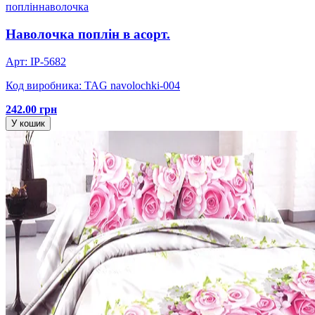
поплін
наволочка
Наволочка поплін в асорт.
Арт: IP-5682
Код виробника: TAG navolochki-004
242.00 грн
У кошик