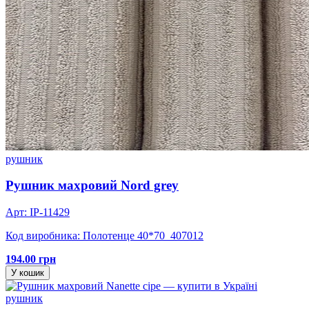
рушник
Рушник махровий Nord grey
Арт: IP-11429
Код виробника: Полотенце 40*70_407012
194.00 грн
У кошик
рушник