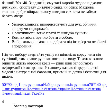
банний 70х140. Завдяки цьому такі вироби чудово підходять
для кухні, спортзалу, дитячого садка чи офісу. Махрова
тканина добре вбирає вологу, швидко сохне та не займає
багато місця.
Універсальність: використовують для рук, обличчя,
спорту чи подорожей.
Практичність: легко прати та швидко сушити.
Компактність: зручно брати з собою.
Вибір кольорів: можна підібрати під інтер'єр чи особисті
вподобання.
Під час вибору звертайте увагу на щільність ворсу: чим він
густіший, тим краще рушник поглинає воду. Також важливо
оцінити якість обробки країв — рівні шви запобігають
деформації після прання. У нашому каталозі представлені
моделі з натуральної бавовни, приємні на дотик і безпечні для
шкіри.
50*90 від 1 шт. рушники
Набори рушників рушники
70*140 від
1 шт. рушники
Постільна білизна Україна
Постільна білизна
Туреччина
Пледи Україна
4
Товарів у категорії