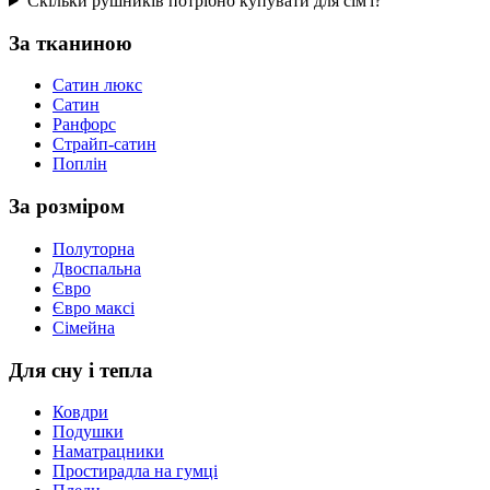
Скільки рушників потрібно купувати для сім'ї?
За тканиною
Сатин люкс
Сатин
Ранфорс
Страйп-сатин
Поплін
За розміром
Полуторна
Двоспальна
Євро
Євро максі
Сімейна
Для сну і тепла
Ковдри
Подушки
Наматрацники
Простирадла на гумці