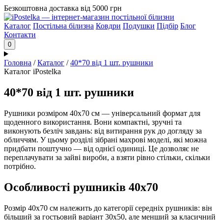
Безкоштовна доставка від 5000 грн
Каталог
Постільна білизна
Ковдри
Подушки
Підбір
Блог
Контакти
0
Головна
/
Каталог
/
40*70 від 1 шт. рушники
Каталог iPostelka
40*70 від 1 шт. рушники
Рушники розміром 40х70 см — універсальний формат для
щоденного використання. Вони компактні, зручні та
виконують безліч завдань: від витирання рук до догляду за
обличчям. У цьому розділі зібрані махрові моделі, які можна
придбати поштучно — від однієї одиниці. Це дозволяє не
переплачувати за зайві вироби, а взяти рівно стільки, скільки
потрібно.
Особливості рушників 40х70
Розмір 40х70 см належить до категорії середніх рушників: він
більший за гостьовий варіант 30х50, але менший за класичний