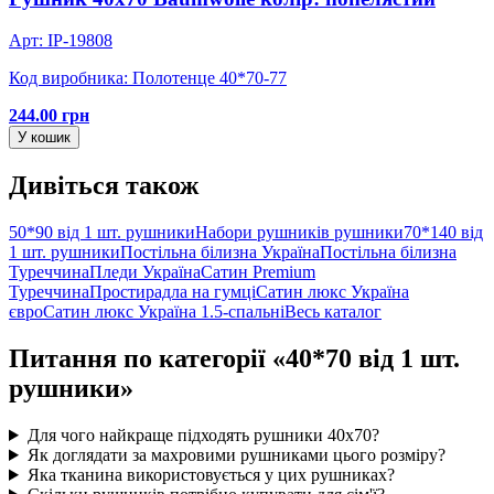
Арт: IP-19808
Код виробника: Полотенце 40*70-77
244.00 грн
У кошик
Дивіться також
50*90 від 1 шт. рушники
Набори рушників рушники
70*140 від
1 шт. рушники
Постільна білизна Україна
Постільна білизна
Туреччина
Пледи Україна
Сатин Premium
Туреччина
Простирадла на гумці
Сатин люкс Україна
євро
Сатин люкс Україна 1.5-спальні
Весь каталог
Питання по категорії «40*70 від 1 шт.
рушники»
Для чого найкраще підходять рушники 40х70?
Як доглядати за махровими рушниками цього розміру?
Яка тканина використовується у цих рушниках?