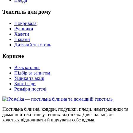
Пледи
Текстиль для дому
Покривала
Рушники
Халати
Піжами
Дитячий текстиль
Корисне
Весь каталог
Підбір за запитом
Уцінка та акції
Блог і гіди
Розміри постелі
Постільна білизна, ковдри, подушки, пледи, наматрацники та
домашній текстиль у теплих відтінках. Для спальні, де
хочеться відпочивати й відчувати себе вдома.