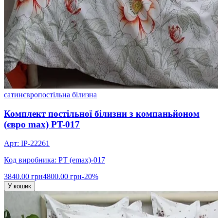
сатин
євро
постільна білизна
Комплект постільної білизни з компаньйоном
(євро max) PT-017
Арт: IP-22261
Код виробника: PT (emax)-017
3840.00 грн
4800.00 грн
-20%
У кошик