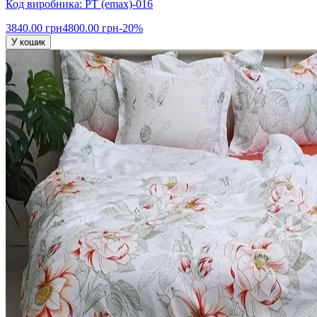
Код виробника: PT (emax)-016
3840.00 грн
4800.00 грн
-20%
У кошик