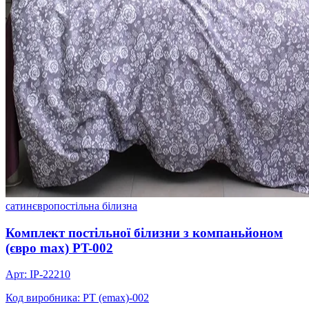
сатин
євро
постільна білизна
Комплект постільної білизни з компаньйоном
(євро max) PT-002
Арт: IP-22210
Код виробника: PT (emax)-002