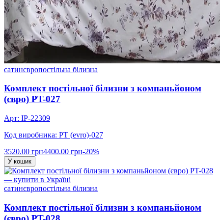
сатин
євро
постільна білизна
Комплект постільної білизни з компаньйоном
(євро) PT-027
Арт: IP-22309
Код виробника: PT (evro)-027
3520.00 грн
4400.00 грн
-20%
У кошик
сатин
євро
постільна білизна
Комплект постільної білизни з компаньйоном
(євро) PT-028