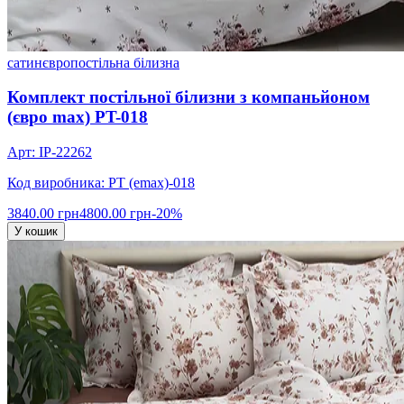
сатин
євро
постільна білизна
Комплект постільної білизни з компаньйоном
(євро max) PT-018
Арт: IP-22262
Код виробника: PT (emax)-018
3840.00 грн
4800.00 грн
-20%
У кошик