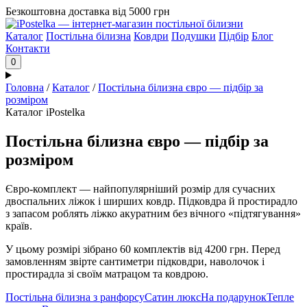
Безкоштовна доставка від 5000 грн
Каталог
Постільна білизна
Ковдри
Подушки
Підбір
Блог
Контакти
0
Головна
/
Каталог
/
Постільна білизна євро — підбір за
розміром
Каталог iPostelka
Постільна білизна євро — підбір за
розміром
Євро-комплект — найпопулярніший розмір для сучасних
двоспальних ліжок і ширших ковдр. Підковдра й простирадло
з запасом роблять ліжко акуратним без вічного «підтягування»
країв.
У цьому розмірі зібрано 60 комплектів від 4200 грн. Перед
замовленням звірте сантиметри підковдри, наволочок і
простирадла зі своїм матрацом та ковдрою.
Постільна білизна з ранфорсу
Сатин люкс
На подарунок
Тепле