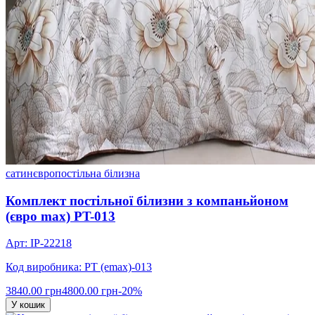
сатин
євро
постільна білизна
Комплект постільної білизни з компаньйоном
(євро max) PT-013
Арт: IP-22218
Код виробника: PT (emax)-013
3840.00 грн
4800.00 грн
-20%
У кошик