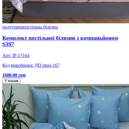
полуторна
постільна білизна
Комплект постільної білизни з компаньйоном
S397
Арт: IP-17164
Код виробника: ДП евро-167
1680.00 грн
У кошик