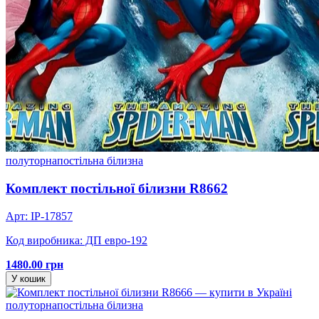
полуторна
постільна білизна
Комплект постільної білизни R8662
Арт: IP-17857
Код виробника: ДП евро-192
1480.00 грн
У кошик
полуторна
постільна білизна