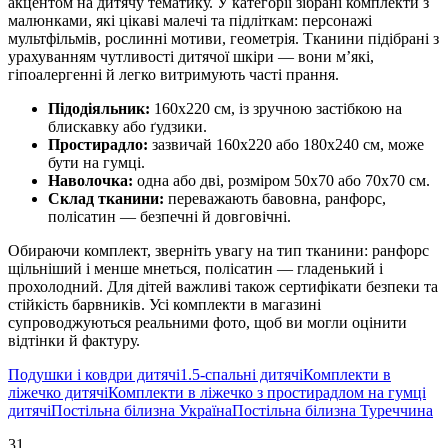
акцентом на дитячу тематику. У категорії зібрані комплекти з
малюнками, які цікаві малечі та підліткам: персонажі
мультфільмів, рослинні мотиви, геометрія. Тканини підібрані з
урахуванням чутливості дитячої шкіри — вони м’які,
гіпоалергенні й легко витримують часті прання.
Підодіяльник:
160х220 см, із зручною застібкою на
блискавку або ґудзики.
Простирадло:
зазвичай 160х220 або 180х240 см, може
бути на гумці.
Наволочка:
одна або дві, розміром 50х70 або 70х70 см.
Склад тканини:
переважають бавовна, ранфорс,
полісатин — безпечні й довговічні.
Обираючи комплект, зверніть увагу на тип тканини: ранфорс
щільніший і менше мнеться, полісатин — гладенький і
прохолодний. Для дітей важливі також сертифікати безпеки та
стійкість барвників. Усі комплекти в магазині
супроводжуються реальними фото, щоб ви могли оцінити
відтінки й фактуру.
Подушки і ковдри дитячі
1.5-спальні дитячі
Комплекти в
ліжечко дитячі
Комплекти в ліжечко з простирадлом на гумці
дитячі
Постільна білизна Україна
Постільна білизна Туреччина
31