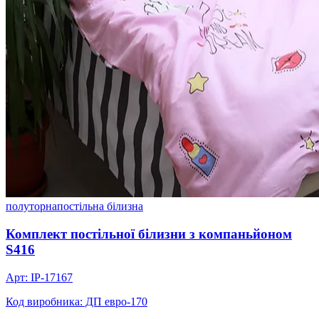
полуторна
постільна білизна
Комплект постільної білизни з компаньйоном
S416
Арт: IP-17167
Код виробника: ДП евро-170