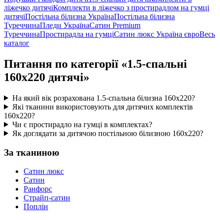
ліжечко дитячі
Комплекти в ліжечко з простирадлом на гумці
дитячі
Постільна білизна Україна
Постільна білизна
Туреччина
Пледи Україна
Сатин Premium
Туреччина
Простирадла на гумці
Сатин люкс Україна євро
Весь
каталог
Питання по категорії «1.5-спальні
160х220 дитячі»
На який вік розрахована 1.5-спальна білизна 160х220?
Які тканини використовують для дитячих комплектів
160х220?
Чи є простирадло на гумці в комплектах?
Як доглядати за дитячою постільною білизною 160х220?
За тканиною
Сатин люкс
Сатин
Ранфорс
Страйп-сатин
Поплін