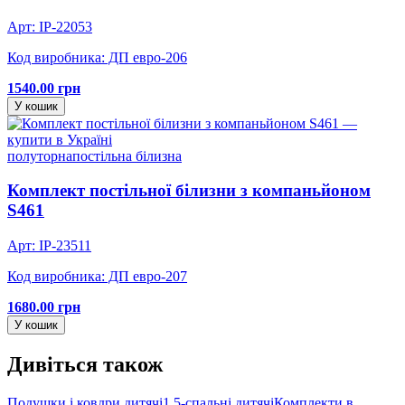
Арт: IP-22053
Код виробника: ДП евро-206
1540.00 грн
У кошик
полуторна
постільна білизна
Комплект постільної білизни з компаньйоном
S461
Арт: IP-23511
Код виробника: ДП евро-207
1680.00 грн
У кошик
Дивіться також
Подушки і ковдри дитячі
1.5-спальні дитячі
Комплекти в