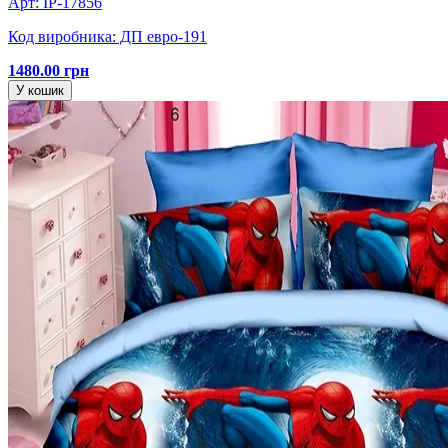
Арт: IP-17856
Код виробника: ДП евро-191
1480.00 грн
У кошик