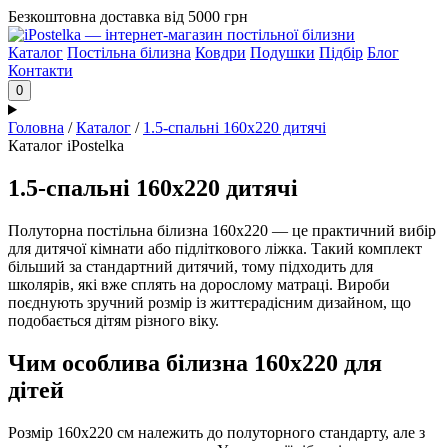
Безкоштовна доставка від 5000 грн
Каталог
Постільна білизна
Ковдри
Подушки
Підбір
Блог
Контакти
0
Головна
/
Каталог
/
1.5-спальні 160х220 дитячі
Каталог iPostelka
1.5-спальні 160х220 дитячі
Полуторна постільна білизна 160х220 — це практичний вибір
для дитячої кімнати або підліткового ліжка. Такий комплект
більший за стандартний дитячий, тому підходить для
школярів, які вже сплять на дорослому матраці. Вироби
поєднують зручний розмір із життєрадісним дизайном, що
подобається дітям різного віку.
Чим особлива білизна 160х220 для
дітей
Розмір 160х220 см належить до полуторного стандарту, але з