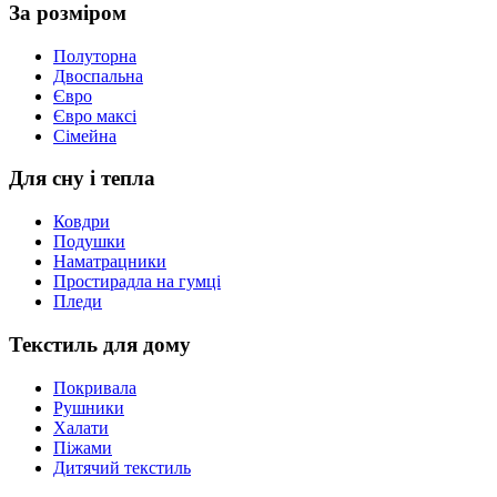
За розміром
Полуторна
Двоспальна
Євро
Євро максі
Сімейна
Для сну і тепла
Ковдри
Подушки
Наматрацники
Простирадла на гумці
Пледи
Текстиль для дому
Покривала
Рушники
Халати
Піжами
Дитячий текстиль