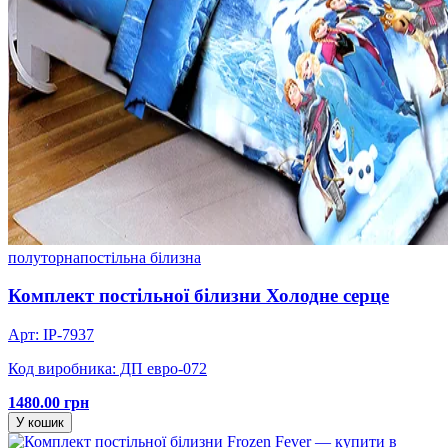
полуторна
постільна білизна
Комплект постільної білизни Холодне серце
Арт: IP-7937
Код виробника: ДП евро-072
1480.00 грн
У кошик