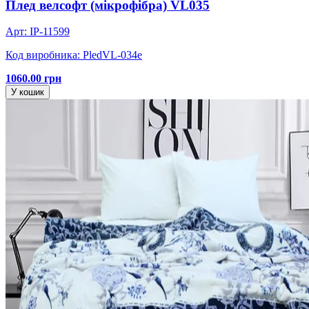
Плед велсофт (мікрофібра) VL035
Арт: IP-11599
Код виробника: PledVL-034e
1060.00 грн
У кошик