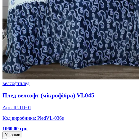
велсофт
плед
Плед велсофт (мікрофібра) VL045
Арт: IP-11601
Код виробника: PledVL-036e
1060.00 грн
У кошик