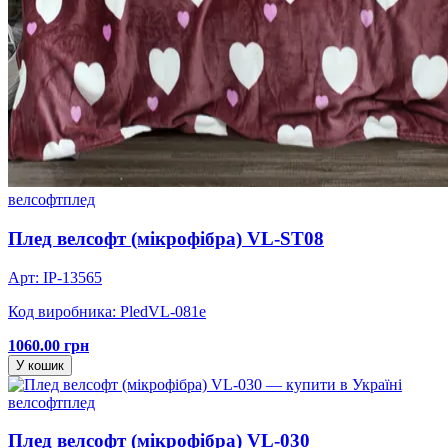
велсофт
плед
Плед велсофт (мікрофібра) VL-ST08
Арт: IP-13565
Код виробника: PledVL-081e
1060.00 грн
У кошик
велсофт
плед
Плед велсофт (мікрофібра) VL-030