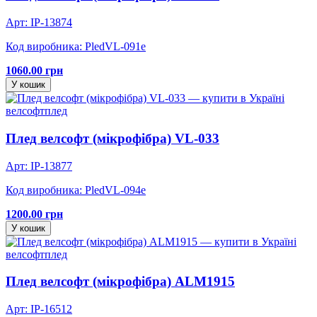
Арт: IP-13874
Код виробника: PledVL-091e
1060.00 грн
У кошик
велсофт
плед
Плед велсофт (мікрофібра) VL-033
Арт: IP-13877
Код виробника: PledVL-094e
1200.00 грн
У кошик
велсофт
плед
Плед велсофт (мікрофібра) ALM1915
Арт: IP-16512