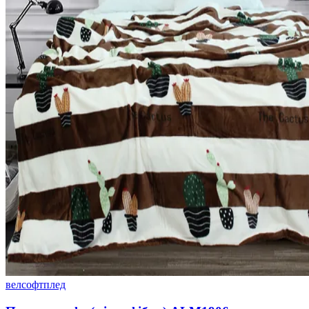
велсофт
плед