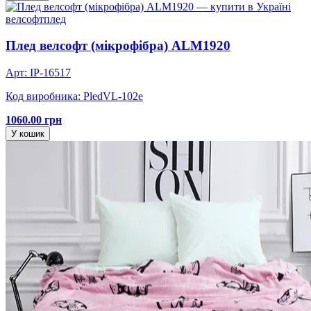
велсофт
плед
Плед велсофт (мікрофібра) ALM1920
Арт: IP-16517
Код виробника: PledVL-102e
1060.00 грн
У кошик