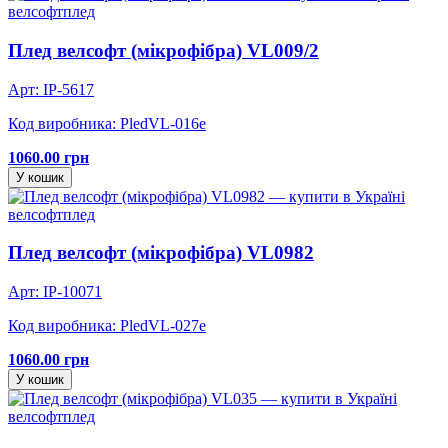
велсофт
плед
Плед велсофт (мікрофібра) VL009/2
Арт: IP-5617
Код виробника: PledVL-016e
1060.00 грн
У кошик
велсофт
плед
Плед велсофт (мікрофібра) VL0982
Арт: IP-10071
Код виробника: PledVL-027e
1060.00 грн
У кошик
велсофт
плед