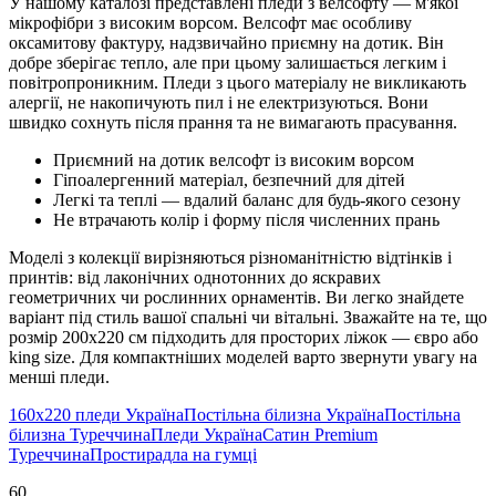
У нашому каталозі представлені пледи з велсофту — м'якої
мікрофібри з високим ворсом. Велсофт має особливу
оксамитову фактуру, надзвичайно приємну на дотик. Він
добре зберігає тепло, але при цьому залишається легким і
повітропроникним. Пледи з цього матеріалу не викликають
алергії, не накопичують пил і не електризуються. Вони
швидко сохнуть після прання та не вимагають прасування.
Приємний на дотик велсофт із високим ворсом
Гіпоалергенний матеріал, безпечний для дітей
Легкі та теплі — вдалий баланс для будь-якого сезону
Не втрачають колір і форму після численних прань
Моделі з колекції вирізняються різноманітністю відтінків і
принтів: від лаконічних однотонних до яскравих
геометричних чи рослинних орнаментів. Ви легко знайдете
варіант під стиль вашої спальні чи вітальні. Зважайте на те, що
розмір 200х220 см підходить для просторих ліжок — євро або
king size. Для компактніших моделей варто звернути увагу на
менші пледи.
160х220 пледи Україна
Постільна білизна Україна
Постільна
білизна Туреччина
Пледи Україна
Сатин Premium
Туреччина
Простирадла на гумці
60