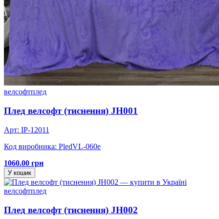
велсофт
плед
Плед велсофт (тиснення) JH001
Арт: IP-12011
Код виробника: PledVL-060e
1060.00 грн
У кошик
велсофт
плед
Плед велсофт (тиснення) JH002