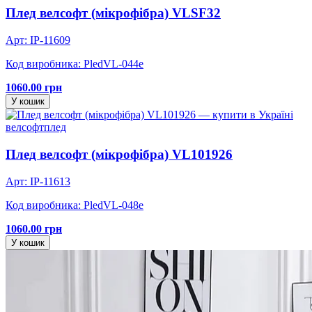
Плед велсофт (мікрофібра) VLSF32
Арт: IP-11609
Код виробника: PledVL-044e
1060.00 грн
У кошик
велсофт
плед
Плед велсофт (мікрофібра) VL101926
Арт: IP-11613
Код виробника: PledVL-048e
1060.00 грн
У кошик