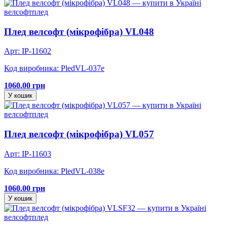
велсофт
плед
Плед велсофт (мікрофібра) VL048
Арт: IP-11602
Код виробника: PledVL-037e
1060.00 грн
У кошик
велсофт
плед
Плед велсофт (мікрофібра) VL057
Арт: IP-11603
Код виробника: PledVL-038e
1060.00 грн
У кошик
велсофт
плед