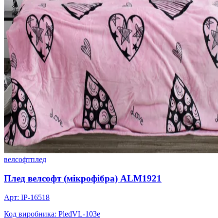
велсофт
плед
Плед велсофт (мікрофібра) ALM1921
Арт: IP-16518
Код виробника: PledVL-103e