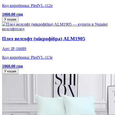
Код виробника: PledVL-112e
1060.00 грн
У кошик
велсофт
плед
Плед велсофт (мікрофібра) ALM1905
Арт: IP-16689
Код виробника: PledVL-113e
1060.00 грн
У кошик