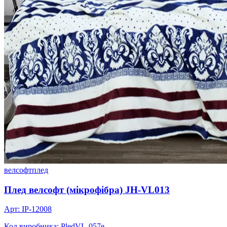
велсофт
плед
Плед велсофт (мікрофібра) JH-VL013
Арт: IP-12008
Код виробника: PledVL-057e