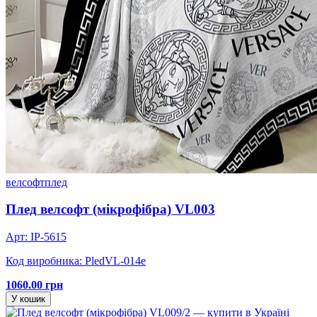
велсофт
плед
Плед велсофт (мікрофібра) VL003
Арт: IP-5615
Код виробника: PledVL-014e
1060.00 грн
У кошик