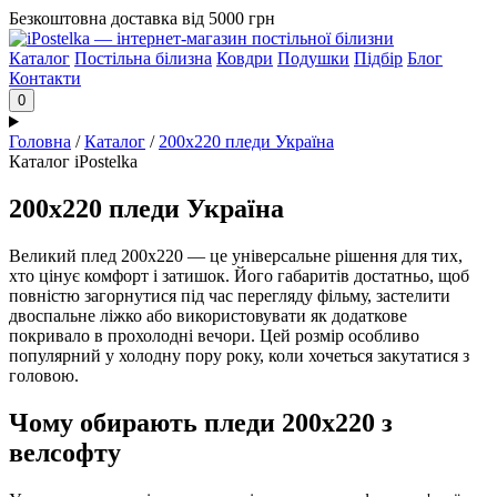
Безкоштовна доставка від 5000 грн
Каталог
Постільна білизна
Ковдри
Подушки
Підбір
Блог
Контакти
0
Головна
/
Каталог
/
200х220 пледи Україна
Каталог iPostelka
200х220 пледи Україна
Великий плед 200х220 — це універсальне рішення для тих,
хто цінує комфорт і затишок. Його габаритів достатньо, щоб
повністю загорнутися під час перегляду фільму, застелити
двоспальне ліжко або використовувати як додаткове
покривало в прохолодні вечори. Цей розмір особливо
популярний у холодну пору року, коли хочеться закутатися з
головою.
Чому обирають пледи 200х220 з
велсофту