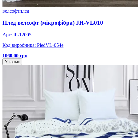
велсофт
плед
Плед велсофт (мікрофібра) JH-VL010
Арт: IP-12005
Код виробника: PledVL-054e
1060.00 грн
У кошик