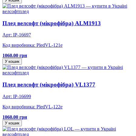
У кошик
велсофт
плед
Плед велсофт (мікрофібра) ALM1913
Арт: IP-16697
Код виробника: PledVL-121e
1060.00 грн
У кошик
велсофт
плед
Плед велсофт (мікрофібра) VL1377
Арт: IP-16699
Код виробника: PledVL-122e
1060.00 грн
У кошик
велсофт
плед