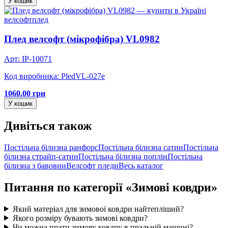
У кошик
велсофт
плед
Плед велсофт (мікрофібра) VL0982
Арт: IP-10071
Код виробника: PledVL-027e
1060.00 грн
У кошик
Дивіться також
Постільна білизна ранфорс
Постільна білизна сатин
Постільна
білизна страйп-сатин
Постільна білизна поплін
Постільна
білизна з бавовни
Велсофт пледи
Весь каталог
Питання по категорії «Зимові ковдри»
Який матеріал для зимової ковдри найтепліший?
Якого розміру бувають зимові ковдри?
Чи можна прати зимову ковдру в пральній машині?