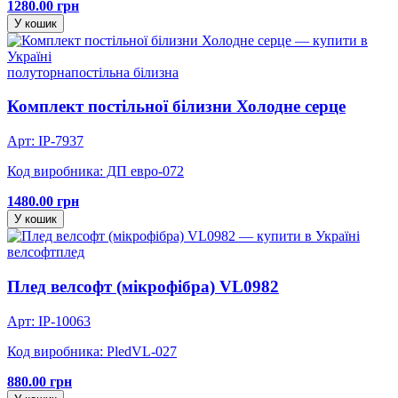
1280.00 грн
У кошик
полуторна
постільна білизна
Комплект постільної білизни Холодне серце
Арт: IP-7937
Код виробника: ДП евро-072
1480.00 грн
У кошик
велсофт
плед
Плед велсофт (мікрофібра) VL0982
Арт: IP-10063
Код виробника: PledVL-027
880.00 грн