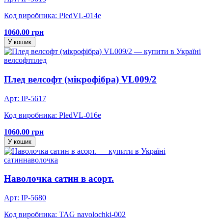
Код виробника: PledVL-014e
1060.00 грн
У кошик
велсофт
плед
Плед велсофт (мікрофібра) VL009/2
Арт: IP-5617
Код виробника: PledVL-016e
1060.00 грн
У кошик
сатин
наволочка
Наволочка сатин в асорт.
Арт: IP-5680
Код виробника: TAG navolochki-002