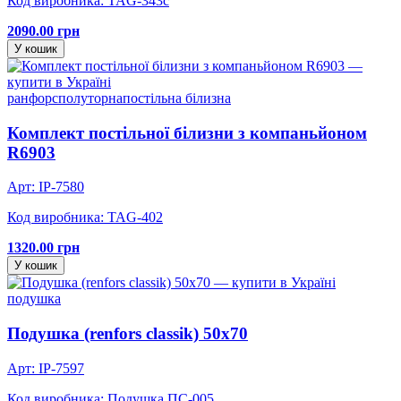
Код виробника: TAG-343c
2090.00 грн
У кошик
ранфорс
полуторна
постільна білизна
Комплект постільної білизни з компаньйоном
R6903
Арт: IP-7580
Код виробника: TAG-402
1320.00 грн
У кошик
подушка
Подушка (renfors classik) 50х70
Арт: IP-7597
Код виробника: Подушка ПС-005