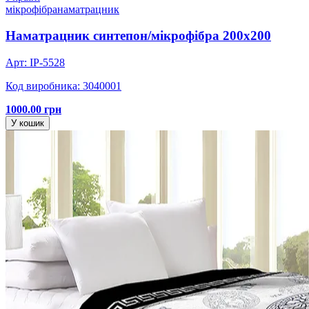
мікрофібра
наматрацник
Наматрацник синтепон/мікрофібра 200х200
Арт: IP-5528
Код виробника: 3040001
1000.00 грн
У кошик