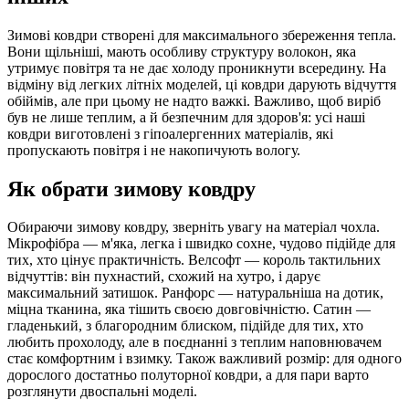
Зимові ковдри створені для максимального збереження тепла.
Вони щільніші, мають особливу структуру волокон, яка
утримує повітря та не дає холоду проникнути всередину. На
відміну від легких літніх моделей, ці ковдри дарують відчуття
обіймів, але при цьому не надто важкі. Важливо, щоб виріб
був не лише теплим, а й безпечним для здоров'я: усі наші
ковдри виготовлені з гіпоалергенних матеріалів, які
пропускають повітря і не накопичують вологу.
Як обрати зимову ковдру
Обираючи зимову ковдру, зверніть увагу на матеріал чохла.
Мікрофібра — м'яка, легка і швидко сохне, чудово підійде для
тих, хто цінує практичність. Велсофт — король тактильних
відчуттів: він пухнастий, схожий на хутро, і дарує
максимальний затишок. Ранфорс — натуральніша на дотик,
міцна тканина, яка тішить своєю довговічністю. Сатин —
гладенький, з благородним блиском, підійде для тих, хто
любить прохолоду, але в поєднанні з теплим наповнювачем
стає комфортним і взимку. Також важливий розмір: для одного
дорослого достатньо полуторної ковдри, а для пари варто
розглянути двоспальні моделі.