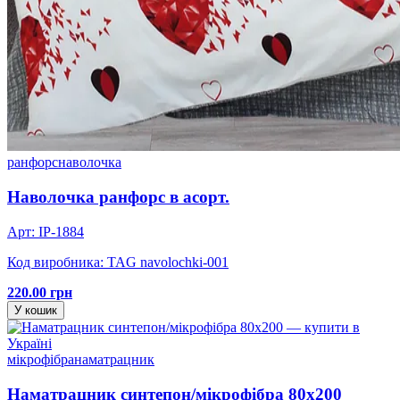
ранфорс
наволочка
Наволочка ранфорс в асорт.
Арт: IP-1884
Код виробника: TAG navolochki-001
220.00 грн
У кошик
мікрофібра
наматрацник
Наматрацник синтепон/мікрофібра 80х200