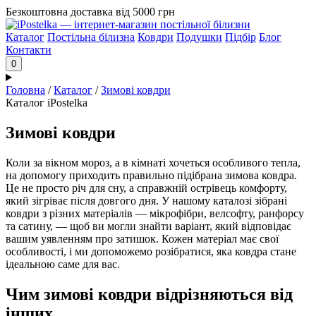
Безкоштовна доставка від 5000 грн
Каталог
Постільна білизна
Ковдри
Подушки
Підбір
Блог
Контакти
0
Головна
/
Каталог
/
Зимові ковдри
Каталог iPostelka
Зимові ковдри
Коли за вікном мороз, а в кімнаті хочеться особливого тепла,
на допомогу приходить правильно підібрана зимова ковдра.
Це не просто річ для сну, а справжній острівець комфорту,
який зігріває після довгого дня. У нашому каталозі зібрані
ковдри з різних матеріалів — мікрофібри, велсофту, ранфорсу
та сатину, — щоб ви могли знайти варіант, який відповідає
вашим уявленням про затишок. Кожен матеріал має свої
особливості, і ми допоможемо розібратися, яка ковдра стане
ідеальною саме для вас.
Чим зимові ковдри відрізняються від
інших