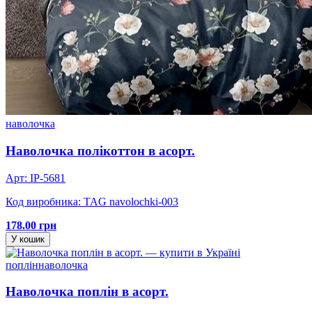
наволочка
Наволочка полікоттон в асорт.
Арт: IP-5681
Код виробника: TAG navolochki-003
178.00 грн
У кошик
поплін
наволочка
Наволочка поплін в асорт.