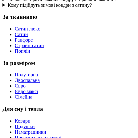
Кому підійдуть зимові ковдри з сатину?
За тканиною
Сатин люкс
Сатин
Ранфорс
Страйп-сатин
Поплін
За розміром
Полуторна
Двоспальна
Євро
Євро максі
Сімейна
Для сну і тепла
Ковдри
Подушки
Наматрацники
Простирадла на гумці