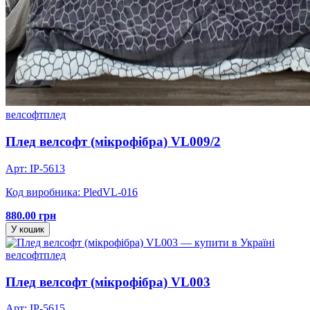
велсофт
плед
Плед велсофт (мікрофібра) VL009/2
Арт: IP-5613
Код виробника: PledVL-016
880.00 грн
У кошик
велсофт
плед
Плед велсофт (мікрофібра) VL003
Арт: IP-5615