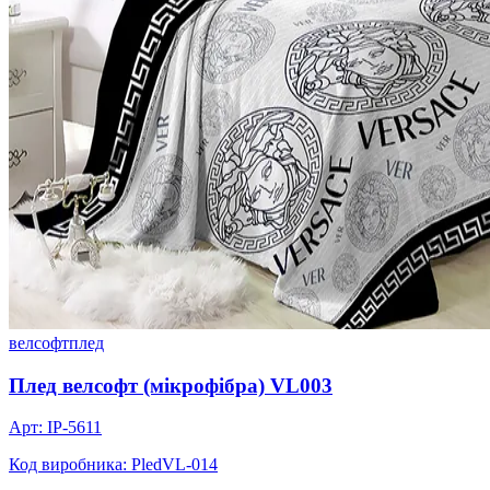
велсофт
плед
Плед велсофт (мікрофібра) VL003
Арт: IP-5611
Код виробника: PledVL-014