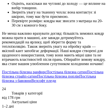
Оцініть, наскільки ви чутливі до холоду — це вплине на
вибір товщини.
Зверніть увагу на тканину чохла: вона контактує зі
шкірою, тому має бути приємною.
Перевірте розміри: ковдра має звисати з матраца на 20-
30 см з кожного боку.
Не менш важливо врахувати догляд: більшість зимових ковдр
можна прати в машині, але завжди дотримуйтесь
рекомендацій на ярлику, щоб зберегти форму та
теплоізоляцію. Також зверніть увагу на обробку країв —
якісний кант запобігає деформації. Наші ковдри створені для
щоденного використання, тому вони мають міцні шви та не
втрачають властивостей після прань. Обирайте зимову ковдру,
яка стане вашим улюбленим супутником холодними ночами!
Постільна білизна ранфорс
Постільна білизна сатин
Постільна
білизна страйп-сатин
Постільна білизна поплін
Постільна
білизна з бавовни
Велсофт пледи
24
Товарів у категорії
від 178 грн
Актуальні ціни
1–2 дні