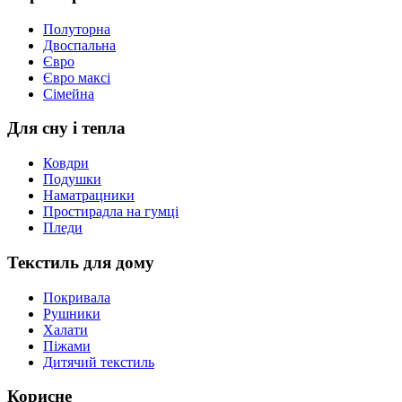
Полуторна
Двоспальна
Євро
Євро максі
Сімейна
Для сну і тепла
Ковдри
Подушки
Наматрацники
Простирадла на гумці
Пледи
Текстиль для дому
Покривала
Рушники
Халати
Піжами
Дитячий текстиль
Корисне