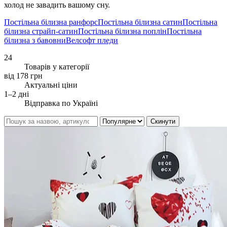
холод не завадить вашому сну.
Постільна білизна ранфорс
Постільна білизна сатин
Постільна
білизна страйп-сатин
Постільна білизна поплін
Постільна
білизна з бавовни
Велсофт пледи
24
Товарів у категорії
від 178 грн
Актуальні ціни
1–2 дні
Відправка по Україні
Скинути