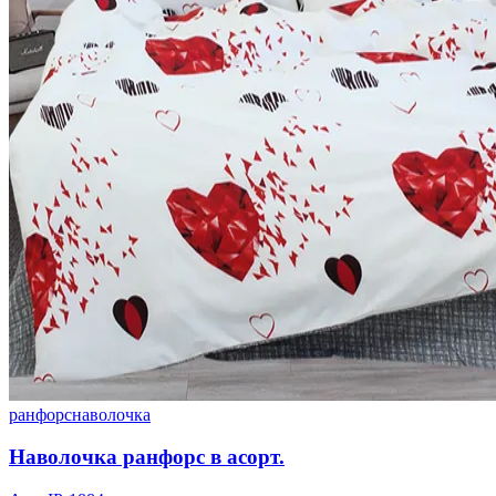
ранфорс
наволочка
Наволочка ранфорс в асорт.