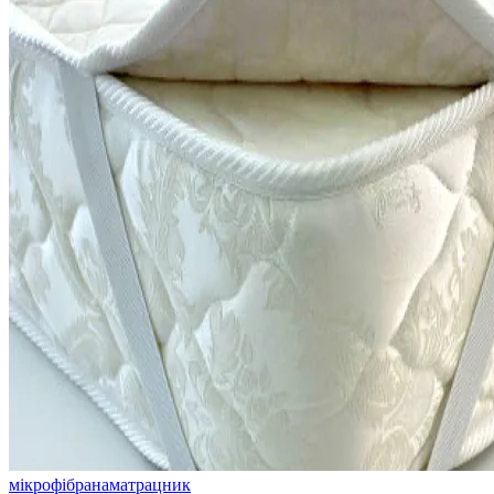
мікрофібра
наматрацник