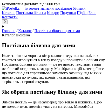
Безкоштовна доставка від 5000 грн
Каталог
Постільна білизна
Ковдри
Подушки
Підбір
Блог
Контакти
0
Головна
/
Каталог
/
Постільна білизна для зими
Каталог iPostelka
Постільна білизна для зими
Коли за вікном мороз, а вітер малює візерунки на склі, так
хочеться загорнутися в теплу ковдру й поринути в обійми сну.
Постільна білизна для зими — це не просто текстиль, а ваш
особистий острівець комфорту. Ми зібрали в цій категорії все,
що потрібно для справжнього зимового затишку: від м’яких
простирадл до пухнастих пледів і наматрацників, які
зігрівають з першої секунди.
Як обрати постільну білизну для зими
Зимова постіль — це насамперед про тепло й ніжність. Щоб
не помилитися, зверніть увагу на матеріал. Мікрофібра