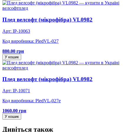
велсофт
плед
Плед велсофт (мікрофібра) VL0982
Арт: IP-10063
Код виробника: PledVL-027
880.00 грн
У кошик
велсофт
плед
Плед велсофт (мікрофібра) VL0982
Арт: IP-10071
Код виробника: PledVL-027e
1060.00 грн
У кошик
Дивіться також