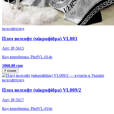
велсофт
плед
Плед велсофт (мікрофібра) VL003
Арт: IP-5615
Код виробника: PledVL-014e
1060.00 грн
У кошик
велсофт
плед
Плед велсофт (мікрофібра) VL009/2
Арт: IP-5617
Код виробника: PledVL-016e