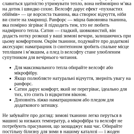
славиться здатністю утримувати тепло, вона неймовірно м’яка
на дотик і швидко сохне. Велсофт дарує ефект «пухнастих
обіймів» — це ворсиста тканина, яка створює відчуття, ніби
ви спите на хмаринці. Ранфорс — міцна бавовняна тканина,
яка помірно зігріває й підходить тим, хто не любить
надмірного тепла. Сатин — гладкий, шовковистий, він
додасть нотку розкоші у ваші зимові вечори, залишаючись при
цьому комфортним. Окрім тканини, подумайте про додаткові
аксесуари: наматрацник із синтепоном зробить спальне місце
теплішим і м’якшим, а плед із велсофту стане улюбленим
супутником для вечірнього читання.
Для максимального тепла обирайте велсофт або
мікрофібру.
Якщо полюбляєте натуральні відчуття, зверніть увагу на
ранфорс.
Сатин дарує комфорт, який не перегріває, ідеально для
тих, хто спить із відкритим вікном.
Доповніть ліжко наматрацником або пледом для
додаткового затишку.
Не забувайте про догляд: зимові тканини легко перуться в
машині за низьких температур, а мікрофібра та велсофт не
потребують прасування, що заощаджує ваш час. Обирайте
постільну білизну для зими в нашому каталозі — і жоден