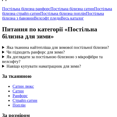
Постільна білизна ранфорс
Постільна білизна сатин
Постільна
білизна страйп-сатин
Постільна білизна поплін
Постільна
білизна з бавовни
Велсофт пледи
Весь каталог
Питання по категорії «Постільна
білизна для зими»
Яка тканина найтепліша для зимової постільної білизни?
Чи підходить ранфорс для зими?
Як доглядати за постільною білизною з мікрофібри та
велсофту?
Навіщо купувати наматрацник для зими?
За тканиною
Сатин люкс
Сатин
Ранфорс
Страйп-сатин
Поплін
За розміром