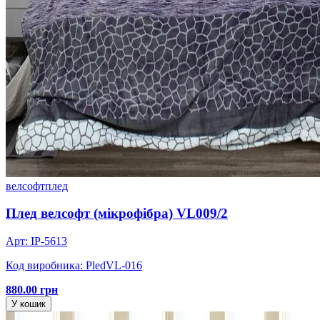
велсофт
плед
Плед велсофт (мікрофібра) VL009/2
Арт: IP-5613
Код виробника: PledVL-016
880.00 грн
У кошик