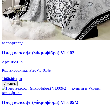
велсофт
плед
Плед велсофт (мікрофібра) VL003
Арт: IP-5615
Код виробника: PledVL-014e
1060.00 грн
У кошик
велсофт
плед
Плед велсофт (мікрофібра) VL009/2