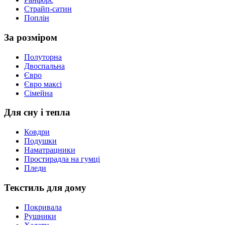
Страйп-сатин
Поплін
За розміром
Полуторна
Двоспальна
Євро
Євро максі
Сімейна
Для сну і тепла
Ковдри
Подушки
Наматрацники
Простирадла на гумці
Пледи
Текстиль для дому
Покривала
Рушники