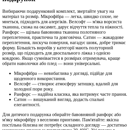
Вибираючи подарунковий комплект, звертайте увагу на
матеріал та розмір. Мікрофібра — легка, швидко сохне, не
мнеться, підходить для алергіків. Велсофт — м'яка ворсиста
тканина, схожа на оксамит, дарує відчуття тепла та ніжності.
Ранфорс — щільна бавовняна тканина полотняного
переплетення, практична та довговічна. Сатин — жакардове
переплетення, лискуча поверхня, нагадує шовк, добре тримає
форму. Більшість виробів у категорії мають полуторний
розмір, що підходить для двоспального ліжка з однією
ковдрою. Якщо сумніваєтеся в розмірах отримувача, краще
обрати наволочки або плед — вони універсальні.
Мікрофібра — невибаглива у догляді, підійде для
щоденного використання.
Велсофт — створює атмосферу затишку, вдалий для
холодної пори року.
Ранфорс — надійна класика, яка витримує часте прання.
Сатин — вишуканий вигляд, додасть спальні
елегантності.
Для дитячого подарунка обирайте бавовняний ранфорс або
м'яку мікрофібру з веселими принтами. Пам'ятайте: якісна
постільна білизна не потребує складного догляду — достатньо