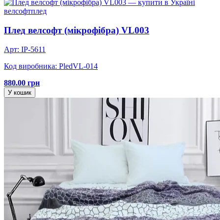
велсофт
плед
Плед велсофт (мікрофібра) VL003
Арт: IP-5611
Код виробника: PledVL-014
880.00 грн
У кошик