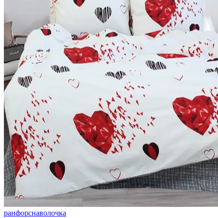
ранфорс
наволочка