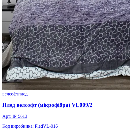
велсофт
плед
Плед велсофт (мікрофібра) VL009/2
Арт: IP-5613
Код виробника: PledVL-016