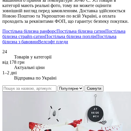
машинного прання за температури 30-40°C. Усі товари в
категорії мають реальні фото, тому ви можете оцінити
зовнішній вигляд перед замовленням. Доставка здійснюється
Новою Поштою та Укрпоштою по всій Україні, а оплата
проходить за реквізитами ФОП, що гарантує безпеку покупки.
Постільна білизна ранфорс
Постільна білизна сатин
Постільна
білизна страйп-сатин
Постільна білизна поплін
Постільна
білизна з бавовни
Велсофт пледи
24
Товарів у категорії
від 178 грн
Актуальні ціни
1–2 дні
Відправка по Україні
Скинути