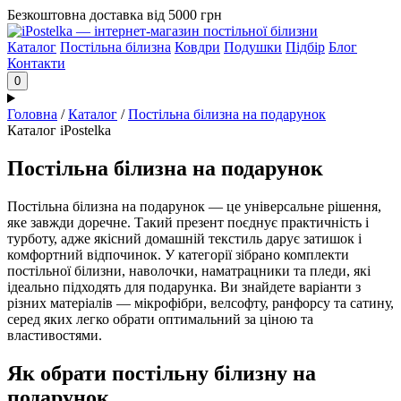
Безкоштовна доставка від 5000 грн
Каталог
Постільна білизна
Ковдри
Подушки
Підбір
Блог
Контакти
0
Головна
/
Каталог
/
Постільна білизна на подарунок
Каталог iPostelka
Постільна білизна на подарунок
Постільна білизна на подарунок — це універсальне рішення,
яке завжди доречне. Такий презент поєднує практичність і
турботу, адже якісний домашній текстиль дарує затишок і
комфортний відпочинок. У категорії зібрано комплекти
постільної білизни, наволочки, наматрацники та пледи, які
ідеально підходять для подарунка. Ви знайдете варіанти з
різних матеріалів — мікрофібри, велсофту, ранфорсу та сатину,
серед яких легко обрати оптимальний за ціною та
властивостями.
Як обрати постільну білизну на
подарунок