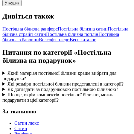
У кошик
Дивіться також
Постільна білизна ранфорс
Постільна білизна сатин
Постільна
білизна страйп-сатин
Постільна білизна поплін
Постільна
білизна з бавовни
Велсофт пледи
Весь каталог
Питання по категорії «Постільна
білизна на подарунок»
Який матеріал постільної білизни краще вибрати для
подарунка?
Які розміри постільної білизни представлені в категорії?
Як доглядати за подарунковою постільною білизною?
Що ще, окрім комплектів постільної білизни, можна
подарувати з цієї категорії?
За тканиною
Сатин люкс
Сатин
Ранфорс