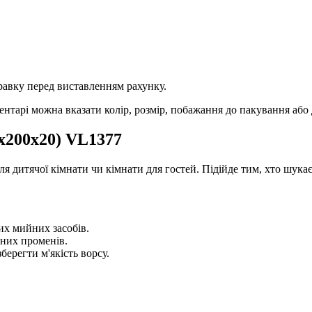
равку перед виставленням рахунку.
тарі можна вказати колір, розмір, побажання до пакування або 
0х200х20) VL1377
ля дитячої кімнати чи кімнати для гостей. Підійде тим, хто шукає
их мийних засобів.
чних променів.
берегти м'якість ворсу.