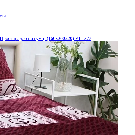
кти
Простирадло на гумці (160х200х20) VL1377