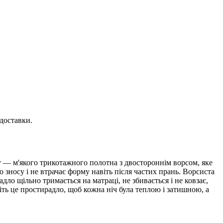
доставки.
у — м'якого трикотажного полотна з двостороннім ворсом, яке
о зносу і не втрачає форму навіть після частих прань. Ворсиста
ло щільно тримається на матраці, не збивається і не ковзає,
іть це простирадло, щоб кожна ніч була теплою і затишною, а