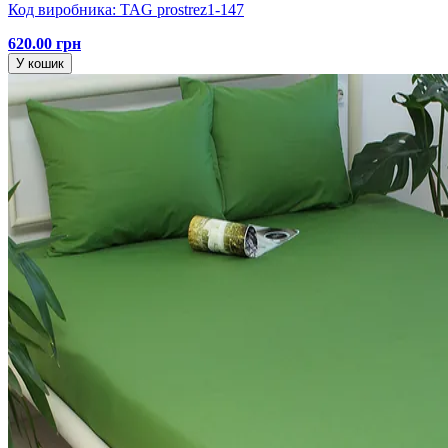
Код виробника: TAG prostrez1-147
620.00 грн
У кошик