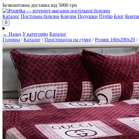
Безкоштовна доставка від 5000 грн
Каталог
Постільна білизна
Ковдри
Подушки
Підбір
Блог
Конта
0
← Назад
У категорію
Каталог
Головна
/
Каталог
/
Простирадла на гумці
/
Розмір 160х200х20
/