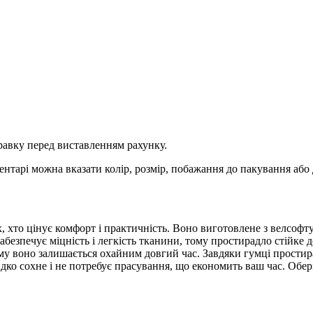
равку перед виставленням рахунку.
тарі можна вказати колір, розмір, побажання до пакування або 
, хто цінує комфорт і практичність. Воно виготовлене з велсофт
абезпечує міцність і легкість тканини, тому простирадло стійке д
ому воно залишається охайним довгий час. Завдяки гумці простирад
дко сохне і не потребує прасування, що економить ваш час. Обер