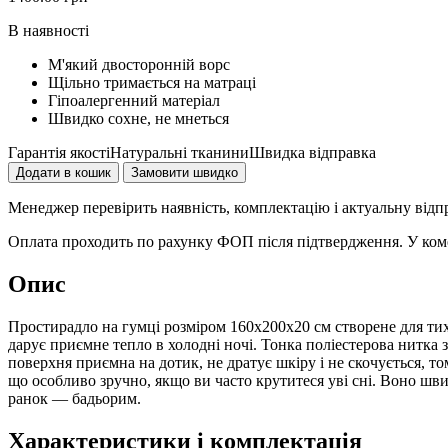
В наявності
М'який двосторонній ворс
Щільно тримається на матраці
Гіпоалергенний матеріал
Швидко сохне, не мнеться
Гарантія якості
Натуральні тканини
Швидка відправка
Додати в кошик
Замовити швидко
Менеджер перевірить наявність, комплектацію і актуальну відп
Оплата проходить по рахунку ФОП після підтвердження. У комен
Опис
Простирадло на гумці розміром 160х200х20 см створене для тих
дарує приємне тепло в холодні ночі. Тонка поліестерова нитка з
поверхня приємна на дотик, не дратує шкіру і не скочується, т
що особливо зручно, якщо ви часто крутитеся уві сні. Воно шви
ранок — бадьорим.
Характеристики і комплектація