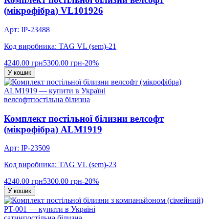
(мікрофібра) VL101926
Арт: IP-23488
Код виробника: TAG VL (sem)-21
4240.00 грн
5300.00 грн
-20%
У кошик
велсофт
постільна білизна
Комплект постільної білизни велсофт
(мікрофібра) ALM1919
Арт: IP-23509
Код виробника: TAG VL (sem)-23
4240.00 грн
5300.00 грн
-20%
У кошик
сатин
постільна білизна