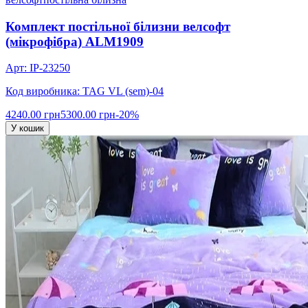
Комплект постільної білизни велсофт
(мікрофібра) ALM1909
Арт: IP-23250
Код виробника: TAG VL (sem)-04
4240.00 грн
5300.00 грн
-20%
У кошик