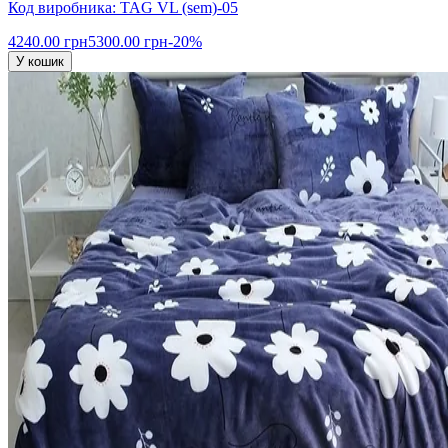
Код виробника: TAG VL (sem)-05
4240.00 грн
5300.00 грн
-20%
У кошик