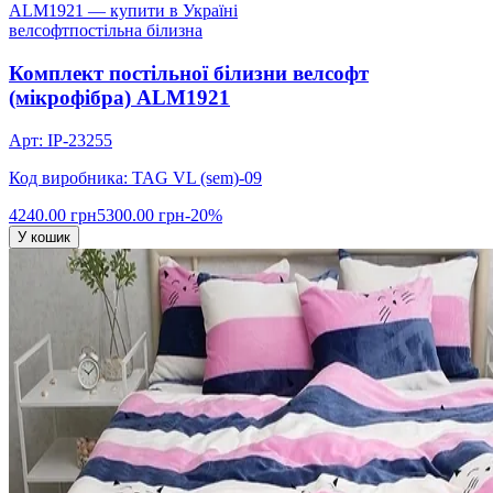
велсофт
постільна білизна
Комплект постільної білизни велсофт
(мікрофібра) ALM1921
Арт: IP-23255
Код виробника: TAG VL (sem)-09
4240.00 грн
5300.00 грн
-20%
У кошик