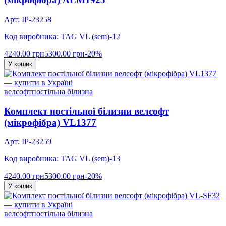
Арт: IP-23258
Код виробника: TAG VL (sem)-12
4240.00 грн
5300.00 грн
-20%
У кошик
велсофт
постільна білизна
Комплект постільної білизни велсофт
(мікрофібра) VL1377
Арт: IP-23259
Код виробника: TAG VL (sem)-13
4240.00 грн
5300.00 грн
-20%
У кошик
велсофт
постільна білизна