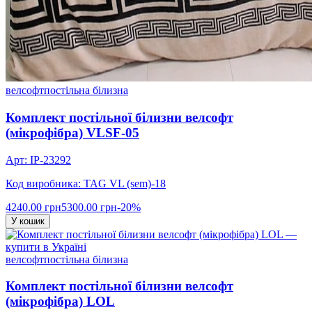
велсофт
постільна білизна
Комплект постільної білизни велсофт
(мікрофібра) VLSF-05
Арт: IP-23292
Код виробника: TAG VL (sem)-18
4240.00 грн
5300.00 грн
-20%
У кошик
велсофт
постільна білизна
Комплект постільної білизни велсофт
(мікрофібра) LOL