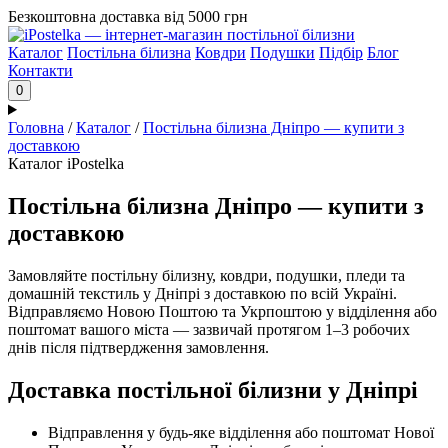
Безкоштовна доставка від 5000 грн
Каталог
Постільна білизна
Ковдри
Подушки
Підбір
Блог
Контакти
0
Головна
/
Каталог
/
Постільна білизна Дніпро — купити з
доставкою
Каталог iPostelka
Постільна білизна Дніпро — купити з
доставкою
Замовляйте постільну білизну, ковдри, подушки, пледи та
домашній текстиль у Дніпрі з доставкою по всій Україні.
Відправляємо Новою Поштою та Укрпоштою у відділення або
поштомат вашого міста — зазвичай протягом 1–3 робочих
днів після підтвердження замовлення.
Доставка постільної білизни у Дніпрі
Відправлення у будь-яке відділення або поштомат Нової