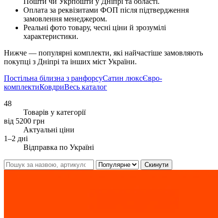
Пошти чи Укрпошти у Дніпрі та області.
Оплата за реквізитами ФОП після підтвердження
замовлення менеджером.
Реальні фото товару, чесні ціни й зрозумілі
характеристики.
Нижче — популярні комплекти, які найчастіше замовляють
покупці з Дніпрі та інших міст України.
Постільна білизна з ранфорсу
Сатин люкс
Євро-
комплекти
Ковдри
Весь каталог
48
Товарів у категорії
від 5200 грн
Актуальні ціни
1–2 дні
Відправка по Україні
Скинути