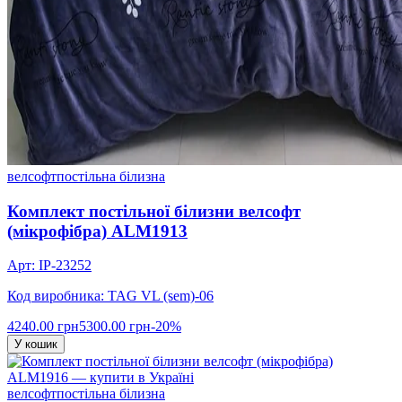
велсофт
постільна білизна
Комплект постільної білизни велсофт
(мікрофібра) ALM1913
Арт: IP-23252
Код виробника: TAG VL (sem)-06
4240.00 грн
5300.00 грн
-20%
У кошик
велсофт
постільна білизна