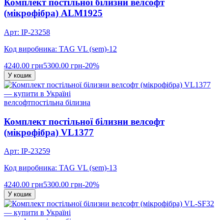
Комплект постільної білизни велсофт
(мікрофібра) ALM1925
Арт: IP-23258
Код виробника: TAG VL (sem)-12
4240.00 грн
5300.00 грн
-20%
У кошик
велсофт
постільна білизна
Комплект постільної білизни велсофт
(мікрофібра) VL1377
Арт: IP-23259
Код виробника: TAG VL (sem)-13
4240.00 грн
5300.00 грн
-20%
У кошик