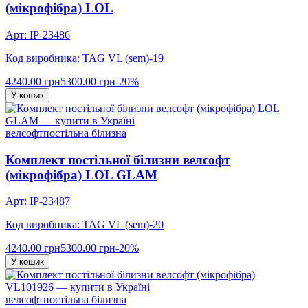
(мікрофібра) LOL
Арт: IP-23486
Код виробника: TAG VL (sem)-19
4240.00 грн
5300.00 грн
-20%
У кошик
велсофт
постільна білизна
Комплект постільної білизни велсофт
(мікрофібра) LOL GLAM
Арт: IP-23487
Код виробника: TAG VL (sem)-20
4240.00 грн
5300.00 грн
-20%
У кошик
велсофт
постільна білизна