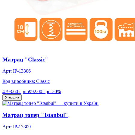
Матрац "Classic"
Арт: IP-13306
Код виробника: Classic
4793.60 грн
5992.00 грн
-20%
У кошик
Матрац топер "Istanbul"
Арт: IP-13309