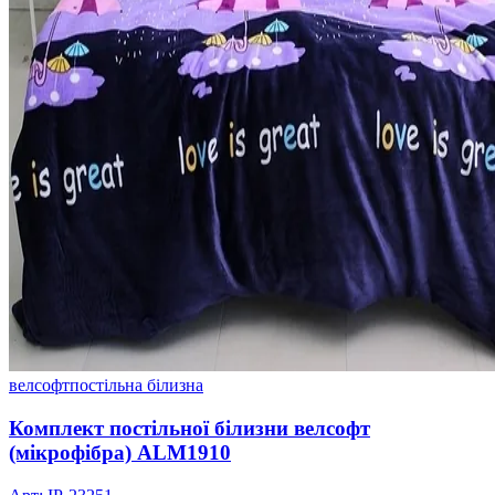
велсофт
постільна білизна
Комплект постільної білизни велсофт
(мікрофібра) ALM1910