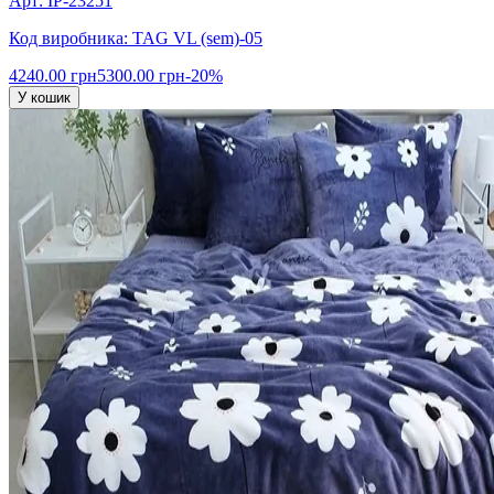
Арт: IP-23251
Код виробника: TAG VL (sem)-05
4240.00 грн
5300.00 грн
-20%
У кошик