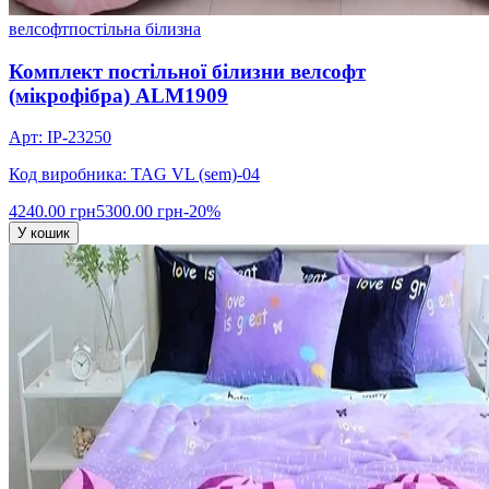
велсофт
постільна білизна
Комплект постільної білизни велсофт
(мікрофібра) ALM1909
Арт: IP-23250
Код виробника: TAG VL (sem)-04
4240.00 грн
5300.00 грн
-20%
У кошик