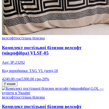
велсофт
постільна білизна
Комплект постільної білизни велсофт
(мікрофібра) VLSF-05
Арт: IP-23292
Код виробника: TAG VL (sem)-18
4240.00 грн
5300.00 грн
-20%
У кошик
велсофт
постільна білизна
Комплект постільної білизни велсофт