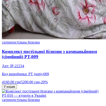
сатин
постільна білизна
Комплект постільної білизни з компаньйоном
(сімейний) PT-009
Арт: IP-22234
Код виробника: PT (sem)-009
4160.00 грн
5200.00 грн
-20%
У кошик
сатин
постільна білизна