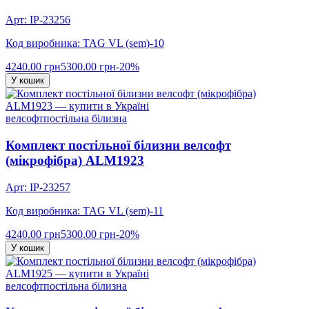
Арт: IP-23256
Код виробника: TAG VL (sem)-10
4240.00 грн
5300.00 грн
-20%
У кошик
велсофт
постільна білизна
Комплект постільної білизни велсофт
(мікрофібра) ALM1923
Арт: IP-23257
Код виробника: TAG VL (sem)-11
4240.00 грн
5300.00 грн
-20%
У кошик
велсофт
постільна білизна