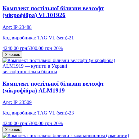
Комплект постільної білизни велсофт
(мікрофібра) VL101926
Арт: IP-23488
Код виробника: TAG VL (sem)-21
4240.00 грн
5300.00 грн
-20%
У кошик
велсофт
постільна білизна
Комплект постільної білизни велсофт
(мікрофібра) ALM1919
Арт: IP-23509
Код виробника: TAG VL (sem)-23
4240.00 грн
5300.00 грн
-20%
У кошик