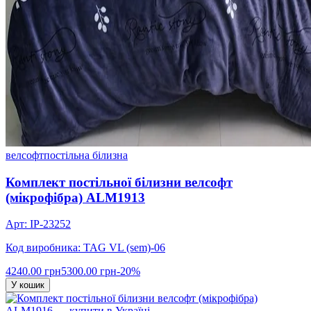
велсофт
постільна білизна
Комплект постільної білизни велсофт
(мікрофібра) ALM1913
Арт: IP-23252
Код виробника: TAG VL (sem)-06
4240.00 грн
5300.00 грн
-20%
У кошик