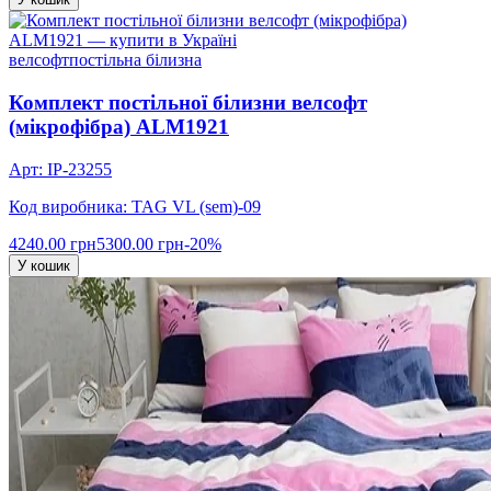
велсофт
постільна білизна
Комплект постільної білизни велсофт
(мікрофібра) ALM1921
Арт: IP-23255
Код виробника: TAG VL (sem)-09
4240.00 грн
5300.00 грн
-20%
У кошик