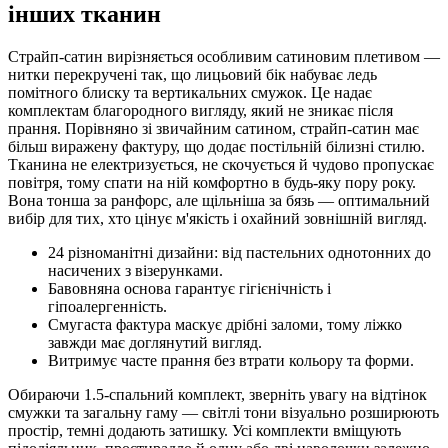
інших тканин
Страйп-сатин вирізняється особливим сатиновим плетивом —
нитки перекручені так, що лицьовий бік набуває ледь
помітного блиску та вертикальних смужок. Це надає
комплектам благородного вигляду, який не зникає після
прання. Порівняно зі звичайним сатином, страйп-сатин має
більш виражену фактуру, що додає постільній білизні стилю.
Тканина не електризується, не скочується й чудово пропускає
повітря, тому спати на ній комфортно в будь-яку пору року.
Вона тонша за ранфорс, але щільніша за бязь — оптимальний
вибір для тих, хто цінує м'якість і охайний зовнішній вигляд.
24 різноманітні дизайни: від пастельних однотонних до
насичених з візерунками.
Бавовняна основа гарантує гігієнічність і
гіпоалергенність.
Смугаста фактура маскує дрібні заломи, тому ліжко
завжди має доглянутий вигляд.
Витримує часте прання без втрати кольору та форми.
Обираючи 1.5-спальний комплект, зверніть увагу на відтінок
смужки та загальну гаму — світлі тони візуально розширюють
простір, темні додають затишку. Усі комплекти вміщують