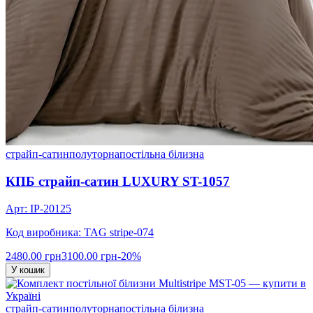
страйп-сатин
полуторна
постільна білизна
КПБ страйп-сатин LUXURY ST-1057
Арт: IP-20125
Код виробника: TAG stripe-074
2480.00 грн
3100.00 грн
-20%
У кошик
страйп-сатин
полуторна
постільна білизна