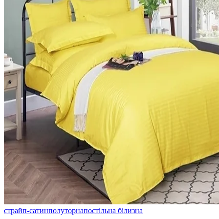
страйп-сатин
полуторна
постільна білизна