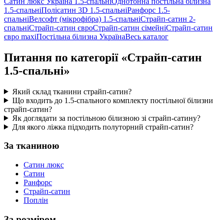
Сатин люкс Україна 1.5-спальні
Однотонна постільна білизна
1.5-спальні
Полісатин 3D 1.5-спальні
Ранфорс 1.5-
спальні
Велсофт (мікрофібра) 1.5-спальні
Страйп-сатин 2-
спальні
Страйп-сатин євро
Страйп-сатин сімейні
Страйп-сатин
євро maxi
Постільна білизна Україна
Весь каталог
Питання по категорії «Страйп-сатин
1.5-спальні»
Який склад тканини страйп-сатин?
Що входить до 1.5-спального комплекту постільної білизни
страйп-сатин?
Як доглядати за постільною білизною зі страйп-сатину?
Для якого ліжка підходить полуторний страйп-сатин?
За тканиною
Сатин люкс
Сатин
Ранфорс
Страйп-сатин
Поплін
За розміром