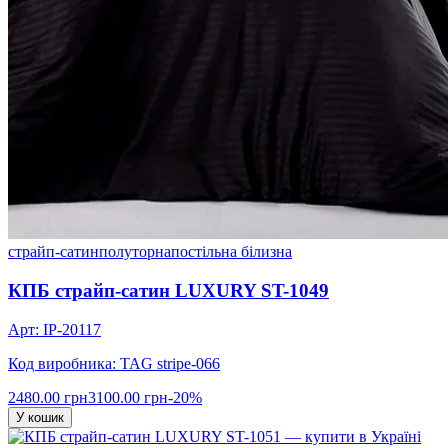
страйп-сатин
полуторна
постільна білизна
КПБ страйп-сатин LUXURY ST-1049
Арт: IP-20117
Код виробника: TAG stripe-066
2480.00 грн
3100.00 грн
-20%
У кошик