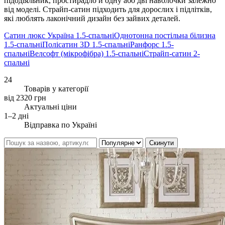
підодіяльник, простирадло й одну або дві наволочки залежно
від моделі. Страйп-сатин підходить для дорослих і підлітків,
які люблять лаконічний дизайн без зайвих деталей.
Сатин люкс Україна 1.5-спальні
Однотонна постільна білизна
1.5-спальні
Полісатин 3D 1.5-спальні
Ранфорс 1.5-
спальні
Велсофт (мікрофібра) 1.5-спальні
Страйп-сатин 2-
спальні
24
Товарів у категорії
від 2320 грн
Актуальні ціни
1–2 дні
Відправка по Україні
Скинути