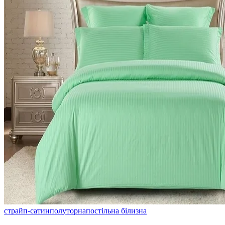
страйп-сатин
полуторна
постільна білизна