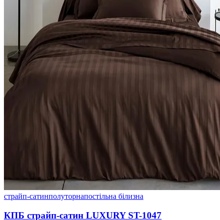
страйп-сатин
полуторна
постільна білизна
КПБ страйп-сатин LUXURY ST-1047