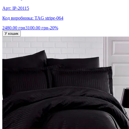
Арт: IP-20115
Код виробника: TAG stripe-064
2480.00 грн
3100.00 грн
-20%
У кошик