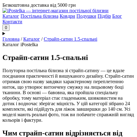
Безкоштовна доставка від 5000 грн
Каталог
Постільна білизна
Ковдри
Подушки
Підбір
Блог
Контакти
0
Головна
/
Каталог
/
Страйп-сатин 1.5-спальні
Каталог iPostelka
Страйп-сатин 1.5-спальні
Полуторна постільна білизна зі страйп-сатину — це вдале
поєднання практичності й вишуканого дизайну. Страйп-сатин
отримав свою назву завдяки характерному переплетенню
ниток, що утворює витончену смужку на лицьовому боці
тканини. В основі — бавовна, яка пройшла спеціальну
обробку, тому матеріал стає гладеньким, шовковистим на
дотик і водночас зберігає міцність. У цій категорії зібрано 24
комплекти, які підійдуть для ліжок завширшки до 140 см. Усі
моделі мають реальні фото, тож ви побачите справжній вигляд
кольорів і фактури.
Чим страйп-сатин відрізняється від