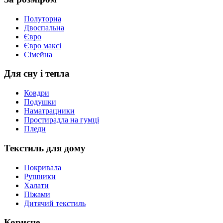
Полуторна
Двоспальна
Євро
Євро максі
Сімейна
Для сну і тепла
Ковдри
Подушки
Наматрацники
Простирадла на гумці
Пледи
Текстиль для дому
Покривала
Рушники
Халати
Піжами
Дитячий текстиль
Корисне