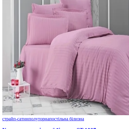
страйп-сатин
полуторна
постільна білизна