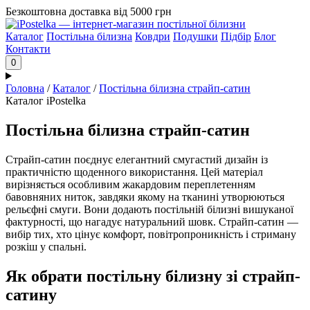
Безкоштовна доставка від 5000 грн
Каталог
Постільна білизна
Ковдри
Подушки
Підбір
Блог
Контакти
0
Головна
/
Каталог
/
Постільна білизна страйп-сатин
Каталог iPostelka
Постільна білизна страйп-сатин
Страйп-сатин поєднує елегантний смугастий дизайн із
практичністю щоденного використання. Цей матеріал
вирізняється особливим жакардовим переплетенням
бавовняних ниток, завдяки якому на тканині утворюються
рельєфні смуги. Вони додають постільній білизні вишуканої
фактурності, що нагадує натуральний шовк. Страйп-сатин —
вибір тих, хто цінує комфорт, повітропроникність і стриману
розкіш у спальні.
Як обрати постільну білизну зі страйп-
сатину