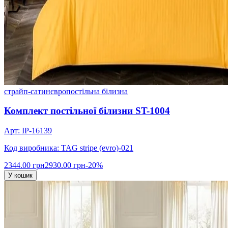
страйп-сатин
євро
постільна білизна
Комплект постільної білизни ST-1004
Арт: IP-16139
Код виробника: TAG stripe (evro)-021
2344.00 грн
2930.00 грн
-20%
У кошик