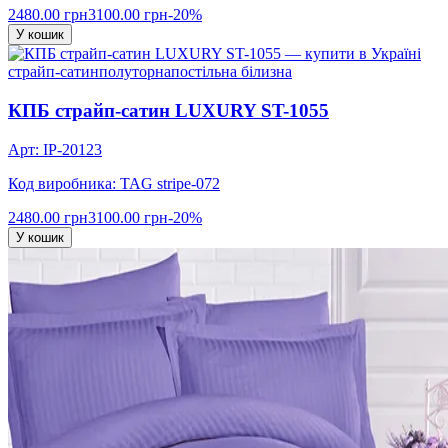
2480.00 грн
3100.00 грн
-20%
У кошик
страйп-сатин
полуторна
постільна білизна
КПБ страйп-сатин LUXURY ST-1055
Арт: IP-20123
Код виробника: TAG stripe-072
2480.00 грн
3100.00 грн
-20%
У кошик