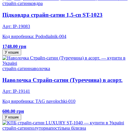
страйп-сатин
ковдра
Підковдра страйп-сатин 1,5-сп ST-1023
Арт: IP-19083
Код виробника: Pododialnik-004
1748.00 грн
У кошик
страйп-сатин
наволочка
Наволочка Страйп-сатин (Туреччина) в асорт.
Арт: IP-19141
Код виробника: TAG navolochki-010
600.00 грн
У кошик
страйп-сатин
полуторна
постільна білизна