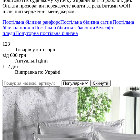
поштоматі в будь-якому куточку України за 1–3 робочих дні.
Оплата прозора: ви переказуєте кошти за реквізитами ФОП
після підтвердження менеджером.
Постільна білизна ранфорс
Постільна білизна сатин
Постільна
білизна поплін
Постільна білизна з бавовни
Велсофт
пледи
Полуторна постільна білизна
123
Товарів у категорії
від 600 грн
Актуальні ціни
1–2 дні
Відправка по Україні
Скинути