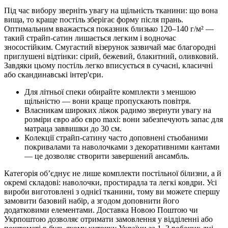
Під час вибору зверніть увагу на щільність тканини: що вона
вища, то краще постіль зберігає форму після прань.
Оптимальним вважається показник близько 120–140 г/м² —
такий страйп-сатин лишається легким і водночас
зносостійким. Смугастий візерунок зазвичай має благородні
приглушені відтінки: сірий, бежевий, блакитний, оливковий.
Завдяки цьому постіль легко вписується в сучасні, класичні
або скандинавські інтер'єри.
Для літньої спеки обирайте комплекти з меншою
щільністю — вони краще пропускають повітря.
Власникам широких ліжок радимо звернути увагу на
розміри євро або євро maxi: вони забезпечують запас для
матраца заввишки до 30 см.
Колекції страйп-сатину часто доповнені стьобаними
покривалами та наволочками з декоративними кантами
— це дозволяє створити завершений ансамбль.
Категорія об’єднує не лише комплекти постільної білизни, а й
окремі складові: наволочки, простирадла та легкі ковдри. Усі
вироби виготовлені з однієї тканини, тому ви можете спершу
замовити базовий набір, а згодом доповнити його
додатковими елементами. Доставка Новою Поштою чи
Укрпоштою дозволяє отримати замовлення у відділенні або