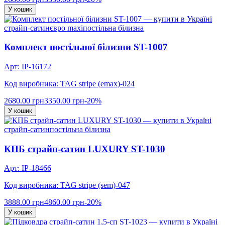
У кошик
страйп-сатин
євро maxi
постільна білизна
Комплект постільної білизни ST-1007
Арт: IP-16172
Код виробника: TAG stripe (еmax)-024
2680.00 грн
3350.00 грн
-20%
У кошик
страйп-сатин
постільна білизна
КПБ страйп-сатин LUXURY ST-1030
Арт: IP-18466
Код виробника: TAG stripe (sem)-047
3888.00 грн
4860.00 грн
-20%
У кошик