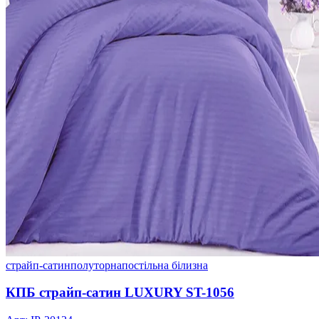
страйп-сатин
полуторна
постільна білизна
КПБ страйп-сатин LUXURY ST-1056