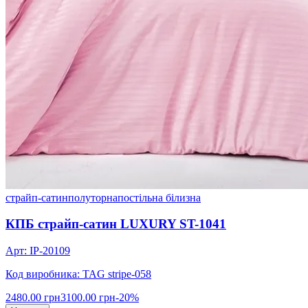
страйп-сатин
полуторна
постільна білизна
КПБ страйп-сатин LUXURY ST-1041
Арт: IP-20109
Код виробника: TAG stripe-058
2480.00 грн
3100.00 грн
-20%