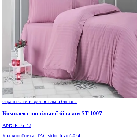
страйп-сатин
євро
постільна білизна
Комплект постільної білизни ST-1007
Арт: IP-16142
Код виробника: TAG stripe (evro)-024