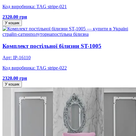
Код виробника: TAG stripe-021
2320.00 грн
У кошик
страйп-сатин
полуторна
постільна білизна
Комплект постільної білизни ST-1005
Арт: IP-16110
Код виробника: TAG stripe-022
2320.00 грн
У кошик