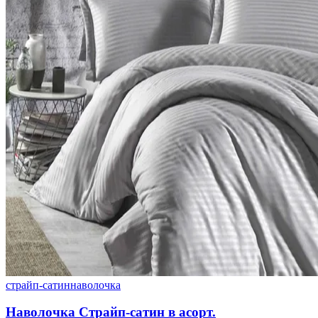
страйп-сатин
наволочка
Наволочка Страйп-сатин в асорт.