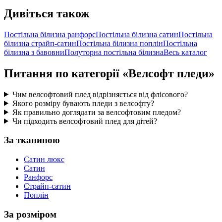
Дивіться також
Постільна білизна ранфорс
Постільна білизна сатин
Постільна
білизна страйп-сатин
Постільна білизна поплін
Постільна
білизна з бавовни
Полуторна постільна білизна
Весь каталог
Питання по категорії «Велсофт пледи»
Чим велсофтовий плед відрізняється від флісового?
Якого розміру бувають пледи з велсофту?
Як правильно доглядати за велсофтовим пледом?
Чи підходить велсофтовий плед для дітей?
За тканиною
Сатин люкс
Сатин
Ранфорс
Страйп-сатин
Поплін
За розміром