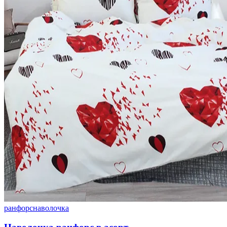
ранфорс
наволочка