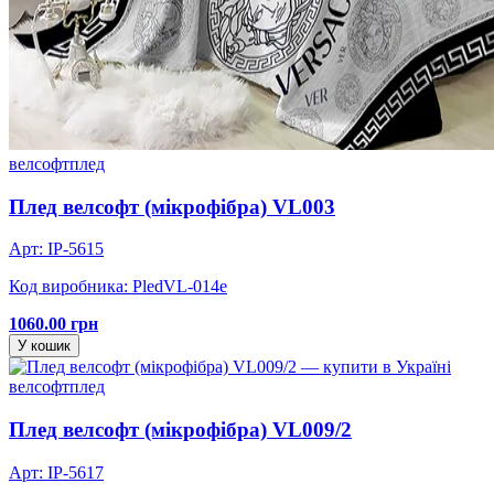
велсофт
плед
Плед велсофт (мікрофібра) VL003
Арт: IP-5615
Код виробника: PledVL-014e
1060.00 грн
У кошик
велсофт
плед
Плед велсофт (мікрофібра) VL009/2
Арт: IP-5617