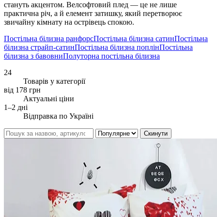
стануть акцентом. Велсофтовий плед — це не лише
практична річ, а й елемент затишку, який перетворює
звичайну кімнату на острівець спокою.
Постільна білизна ранфорс
Постільна білизна сатин
Постільна
білизна страйп-сатин
Постільна білизна поплін
Постільна
білизна з бавовни
Полуторна постільна білизна
24
Товарів у категорії
від 178 грн
Актуальні ціни
1–2 дні
Відправка по Україні
Скинути