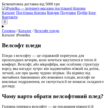
Безкоштовна доставка від 5000 грн
Каталог
Постільна білизна
Ковдри
Подушки
Підбір
Блог
Контакти
0
Головна
/
Каталог
/
Велсофт пледи
Каталог iPostelka
Велсофт пледи
Пледи з велсофту — це справжній порятунок для
прохолодних вечорів, коли хочеться закутатися в тепло й
комфорт. Велсофт, або мікрофібра, має особливу структуру
ворсу, яка нагадує хутро: він надзвичайно м'який на дотик,
легкий, але при цьому чудово зігріває. На відміну від
звичайних бавовняних або вовняних пледів, велсофт не
викликає подразнення, не скочується й не вимагає складного
догляду.
Чому варто обрати велсофтовий плед?
Головна перевага велсофту — це поєднання ніжності й