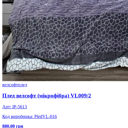
велсофт
плед
Плед велсофт (мікрофібра) VL009/2
Арт: IP-5613
Код виробника: PledVL-016
880.00 грн