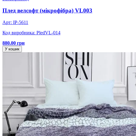
Плед велсофт (мікрофібра) VL003
Арт: IP-5611
Код виробника: PledVL-014
880.00 грн
У кошик