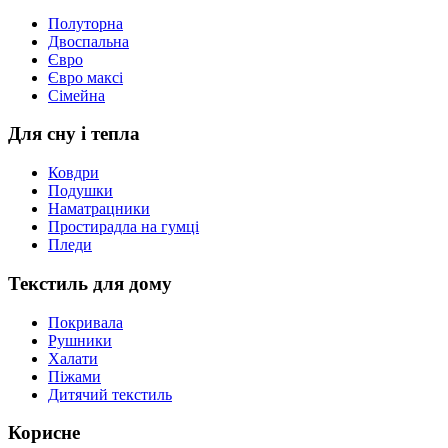
Полуторна
Двоспальна
Євро
Євро максі
Сімейна
Для сну і тепла
Ковдри
Подушки
Наматрацники
Простирадла на гумці
Пледи
Текстиль для дому
Покривала
Рушники
Халати
Піжами
Дитячий текстиль
Корисне