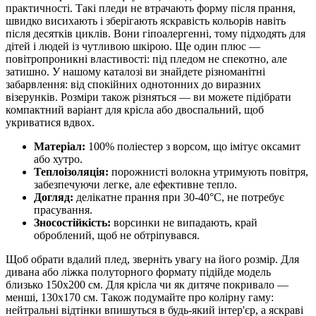
практичності. Такі пледи не втрачають форму після прання,
швидко висихають і зберігають яскравість кольорів навіть
після десятків циклів. Вони гіпоалергенні, тому підходять для
дітей і людей із чутливою шкірою. Ще один плюс —
повітропроникні властивості: під пледом не спекотно, але
затишно. У нашому каталозі ви знайдете різноманітні
забарвлення: від спокійних однотонних до виразних
візерунків. Розміри також різняться — ви можете підібрати
компактний варіант для крісла або двоспальний, щоб
укриватися вдвох.
Матеріал:
100% поліестер з ворсом, що імітує оксамит
або хутро.
Теплоізоляція:
порожнисті волокна утримують повітря,
забезпечуючи легке, але ефективне тепло.
Догляд:
делікатне прання при 30-40°C, не потребує
прасування.
Зносостійкість:
ворсинки не випадають, край
оброблений, щоб не обтріпувався.
Щоб обрати вдалий плед, зверніть увагу на його розмір. Для
дивана або ліжка полуторного формату підійде модель
близько 150х200 см. Для крісла чи як дитяче покривало —
менші, 130х170 см. Також подумайте про колірну гаму:
нейтральні відтінки впишуться в будь-який інтер'єр, а яскраві