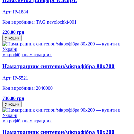
Наволочка ранфорс в асорт.
Арт: IP-1884
Код виробника: TAG navolochki-001
220.00 грн
У кошик
мікрофібра
наматрацник
Наматрацник синтепон/мікрофібра 80х200
Арт: IP-5521
Код виробника: 2040000
730.00 грн
У кошик
мікрофібра
наматрацник
Наматрацник синтепон/мікрофібра 90х200