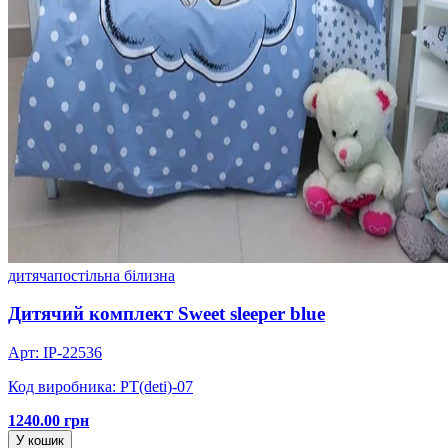
дитяча
постільна білизна
Дитячий комплект Sweet sleeper blue
Арт: IP-22536
Код виробника: PT(deti)-07
1240.00 грн
У кошик