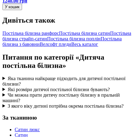
1240.00 грн
У кошик
Дивіться також
Постільна білизна ранфорс
Постільна білизна сатин
Постільна
білизна страйп-сатин
Постільна білизна поплін
Постільна
білизна з бавовни
Велсофт пледи
Весь каталог
Питання по категорії «Дитяча
постільна білизна»
Яка тканина найкраще підходить для дитячої постільної
білизни?
Які розміри дитячої постільної білизни бувають?
Чи можна прати дитячу постільну білизну в пральній
машині?
З якого віку дитині потрібна окрема постільна білизна?
За тканиною
Сатин люкс
Сатин