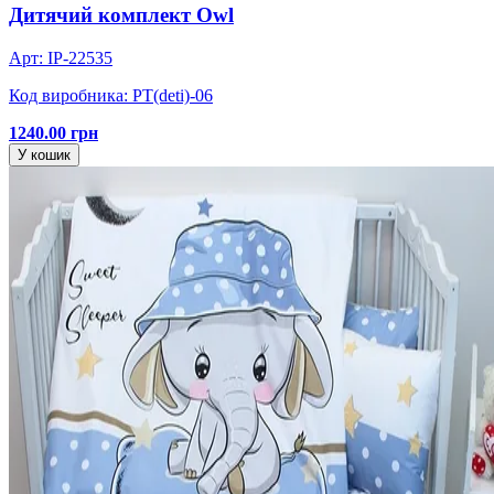
Дитячий комплект Owl
Арт: IP-22535
Код виробника: PT(deti)-06
1240.00 грн
У кошик