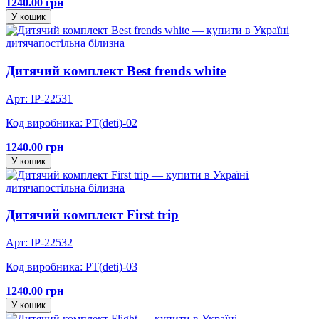
1240.00 грн
У кошик
дитяча
постільна білизна
Дитячий комплект Best frends white
Арт: IP-22531
Код виробника: PT(deti)-02
1240.00 грн
У кошик
дитяча
постільна білизна
Дитячий комплект First trip
Арт: IP-22532
Код виробника: PT(deti)-03
1240.00 грн
У кошик