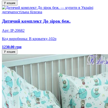
У кошик
дитяча
постільна білизна
Дитячий комплект До зірок беж.
Арт: IP-20682
Код виробника: В кроватку-102р
1230.00 грн
У кошик