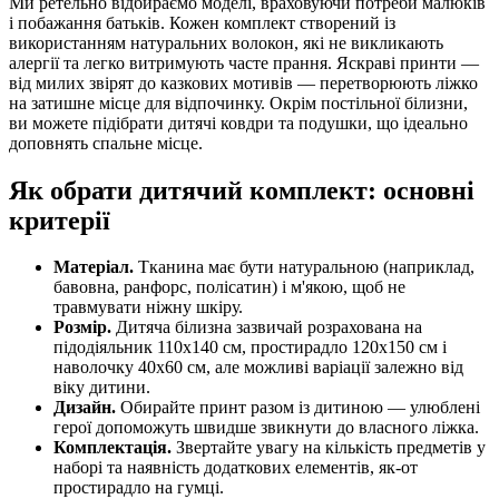
Ми ретельно відбираємо моделі, враховуючи потреби малюків
і побажання батьків. Кожен комплект створений із
використанням натуральних волокон, які не викликають
алергії та легко витримують часте прання. Яскраві принти —
від милих звірят до казкових мотивів — перетворюють ліжко
на затишне місце для відпочинку. Окрім постільної білизни,
ви можете підібрати дитячі ковдри та подушки, що ідеально
доповнять спальне місце.
Як обрати дитячий комплект: основні
критерії
Матеріал.
Тканина має бути натуральною (наприклад,
бавовна, ранфорс, полісатин) і м'якою, щоб не
травмувати ніжну шкіру.
Розмір.
Дитяча білизна зазвичай розрахована на
підодіяльник 110х140 см, простирадло 120х150 см і
наволочку 40х60 см, але можливі варіації залежно від
віку дитини.
Дизайн.
Обирайте принт разом із дитиною — улюблені
герої допоможуть швидше звикнути до власного ліжка.
Комплектація.
Звертайте увагу на кількість предметів у
наборі та наявність додаткових елементів, як-от
простирадло на гумці.