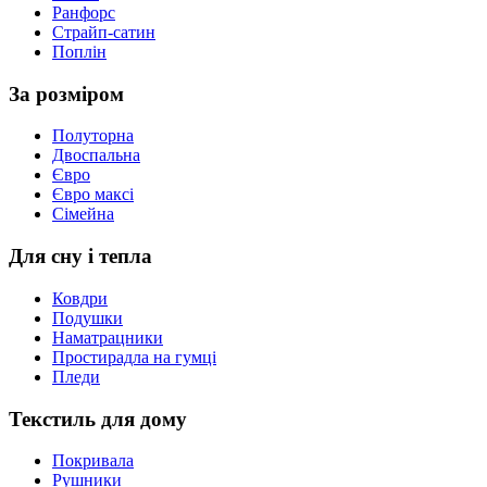
Ранфорс
Страйп-сатин
Поплін
За розміром
Полуторна
Двоспальна
Євро
Євро максі
Сімейна
Для сну і тепла
Ковдри
Подушки
Наматрацники
Простирадла на гумці
Пледи
Текстиль для дому
Покривала
Рушники