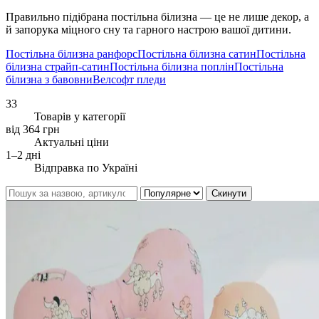
Правильно підібрана постільна білизна — це не лише декор, а
й запорука міцного сну та гарного настрою вашої дитини.
Постільна білизна ранфорс
Постільна білизна сатин
Постільна
білизна страйп-сатин
Постільна білизна поплін
Постільна
білизна з бавовни
Велсофт пледи
33
Товарів у категорії
від 364 грн
Актуальні ціни
1–2 дні
Відправка по Україні
Скинути