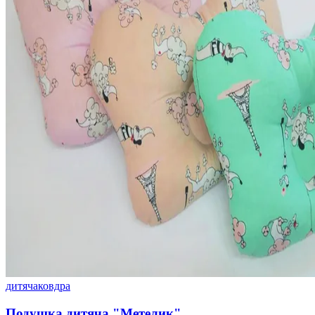
дитяча
ковдра
Подушка дитяча "Метелик"